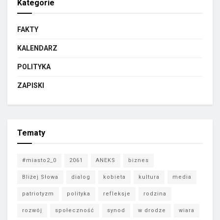
Kategorie
FAKTY
KALENDARZ
POLITYKA
ZAPISKI
Tematy
#miasto2_0
2061
ANEKS
biznes
Bliżej Słowa
dialog
kobieta
kultura
media
patriotyzm
polityka
refleksje
rodzina
rozwój
społeczność
synod
w drodze
wiara