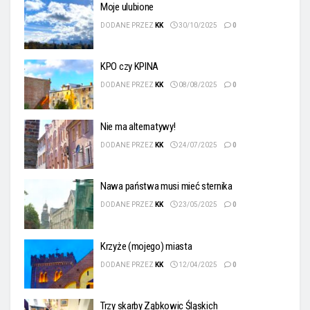
Moje ulubione
DODANE PRZEZ
KK
30/10/2025
0
KPO czy KPINA
DODANE PRZEZ
KK
08/08/2025
0
Nie ma alternatywy!
DODANE PRZEZ
KK
24/07/2025
0
Nawa państwa musi mieć sternika
DODANE PRZEZ
KK
23/05/2025
0
Krzyże (mojego) miasta
DODANE PRZEZ
KK
12/04/2025
0
Trzy skarby Ząbkowic Śląskich