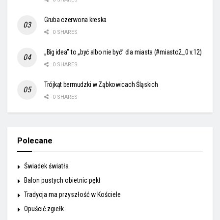
Gruba czerwona kreska
0 SHARES
„Big idea” to „być albo nie być” dla miasta (#miasto2_0 v.12)
0 SHARES
Trójkąt bermudzki w Ząbkowicach Śląskich
0 SHARES
Polecane
Świadek światła
Balon pustych obietnic pękł
Tradycja ma przyszłość w Kościele
Opuścić zgiełk