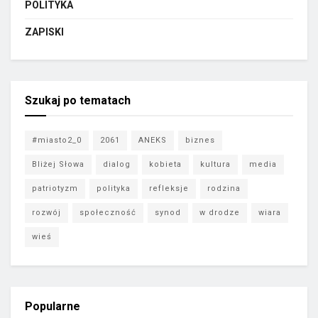
POLITYKA
ZAPISKI
Szukaj po tematach
#miasto2_0
2061
ANEKS
biznes
Bliżej Słowa
dialog
kobieta
kultura
media
patriotyzm
polityka
refleksje
rodzina
rozwój
społeczność
synod
w drodze
wiara
wieś
Popularne