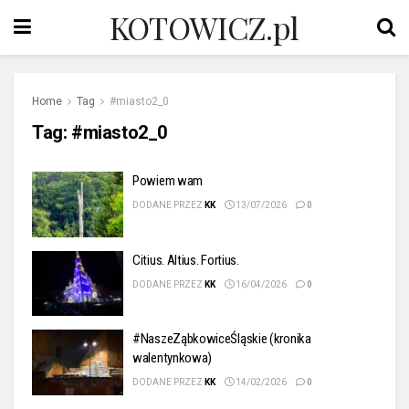
KOTOWICZ.pl
Home
Tag
#miasto2_0
Tag:
#miasto2_0
Powiem wam
DODANE PRZEZ
KK
13/07/2026
0
Citius. Altius. Fortius.
DODANE PRZEZ
KK
16/04/2026
0
#NaszeZąbkowiceŚląskie (kronika
walentynkowa)
DODANE PRZEZ
KK
14/02/2026
0