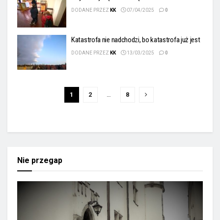
DODANE PRZEZ
KK
07/04/2025
0
Katastrofa nie nadchodzi, bo katastrofa już jest
DODANE PRZEZ
KK
13/03/2025
0
1
2
…
8
Nie przegap