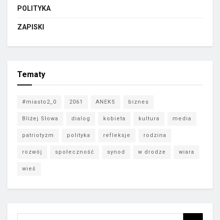
POLITYKA
ZAPISKI
Tematy
#miasto2_0
2061
ANEKS
biznes
Bliżej Słowa
dialog
kobieta
kultura
media
patriotyzm
polityka
refleksje
rodzina
rozwój
społeczność
synod
w drodze
wiara
wieś