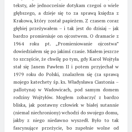
teksty, ale jednocześnie dotykam czegoś o wiele
głębszego, a dzieje się to za sprawą księdza z
Krakowa, który został papieżem. Z czasem coraz
głębiej przeżywałem – i tak jest do dzisiaj – jak
bardzo promieniuje on ojcostwem. O dramacie z
1964 roku pt. „Promieniowanie ojcostwa”
dowiedziałem się po jakimś czasie. Miałem jeszcze
to szczęście, że chwilę po tym, gdy Karol Wojtyła
stał się Janem Pawłem II i potem przyjechał w
1979 roku do Polski, znalazłem się (za sprawą
mojego katechety śp. ks. Władysława Ciastonia –
pallotyna) w Wadowicach, pod samym domem
rodziny Wojtyłów. Mogłem zobaczyć z bardzo
bliska, jak postawny człowiek w białej sutannie
(niemal niechroniony) wchodzi do swojego domu,
jakby z niego niedawno wyszedł. Było to tak
fascynujące przeżycie, bo zupełnie wolne od