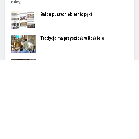
ruiny,...
Balon pustych obietnic pękł
Tradycja ma przyszłość w Kościele
Opuścić zgiełk
Powiem wam