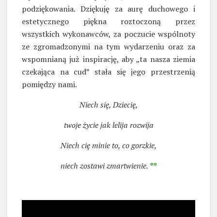
chyba wzruszeniem. Piszę „chyba”, bo nie wiem
tego, ale mogę przeczuwać z mimiki słuchaczy
tak licznie przybyłych do ząbkowickiej świątyni
mimo szczypiącego zimnem powietrza. Nie chcąc
się nadmiernie rozpisywać, dodam na koniec
podziękowania. Dziękuję za aurę duchowego i
estetycznego piękna roztoczoną przez
wszystkich wykonawców, za poczucie wspólnoty
ze zgromadzonymi na tym wydarzeniu oraz za
wspomnianą już inspirację, aby „ta nasza ziemia
czekająca na cud” stała się jego przestrzenią
pomiędzy nami.
Niech się, Dziecię,
twoje życie jak lelija rozwija
Niech cię minie to, co gorzkie,