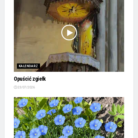
Tagi:
kultura
społeczność
wiara
Podobne
Posty
KALENDARZ
Opuścić zgiełk
23/07/2026