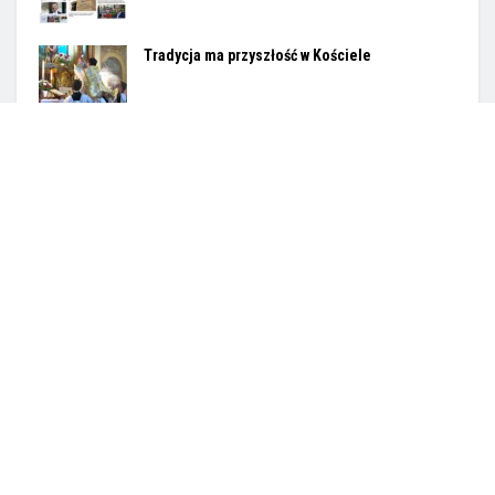
Mężczyzna może być obserwatorem, może wspominać
dawne czasy, gdy to miejsce tętniło życiem. Patrzy nie na
ruiny,...
Balon pustych obietnic pękł
Tradycja ma przyszłość w Kościele
Opuścić zgiełk
Powiem wam