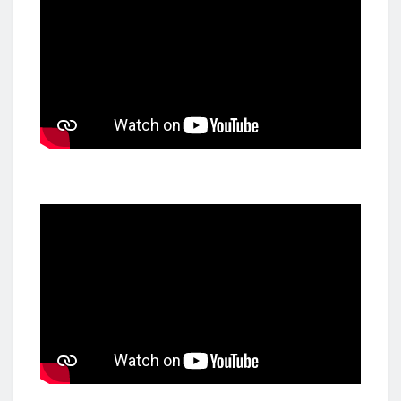
niech zostawi zmartwienie.
**