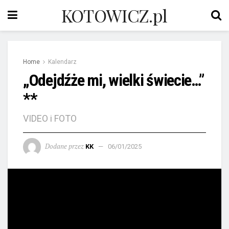
KOTOWICZ.pl
Home
Kalendarz
„Odejdźże mi, wielki świecie…”
**
VIDEO i FOTO
Dodane przez
KK
06/01/2025