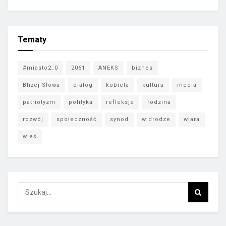
FAKTY
KALENDARZ
POLITYKA
ZAPISKI
Tematy
#miasto2_0
2061
ANEKS
biznes
Bliżej Słowa
dialog
kobieta
kultura
media
patriotyzm
polityka
refleksje
rodzina
rozwój
społeczność
synod
w drodze
wiara
wieś