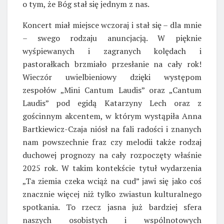
o tym, że Bóg stał się jednym z nas.
Koncert miał miejsce wczoraj i stał się – dla mnie
– swego rodzaju anuncjacją. W pięknie
wyśpiewanych i zagranych kolędach i
pastorałkach brzmiało przesłanie na cały rok!
Wieczór uwielbieniowy dzięki występom
zespołów „Mini Cantum Laudis” oraz „Cantum
Laudis” pod egidą Katarzyny Lech oraz z
gościnnym akcentem, w którym wystąpiła Anna
Bartkiewicz-Czaja niósł na fali radości i znanych
nam powszechnie fraz czy melodii także rodzaj
duchowej prognozy na cały rozpoczęty właśnie
2025 rok. W takim kontekście tytuł wydarzenia
„Ta ziemia czeka wciąż na cud” jawi się jako coś
znacznie więcej niż tylko zwiastun kulturalnego
spotkania. To rzecz jasna już bardziej sfera
naszych osobistych i wspólnotowych