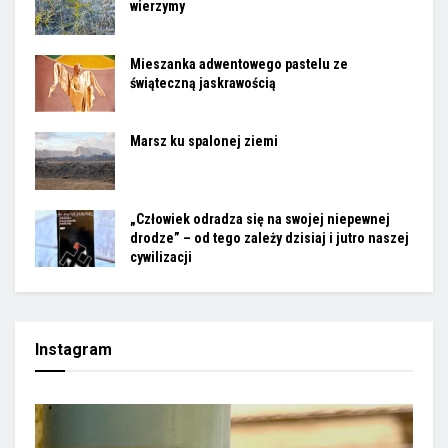
Polecane
Gotowi walczyć o to, kim jesteśmy i w co
wierzymy
Mieszanka adwentowego pastelu ze
świąteczną jaskrawością
Marsz ku spalonej ziemi
„Człowiek odradza się na swojej niepewnej
drodze” – od tego zależy dzisiaj i jutro naszej
cywilizacji