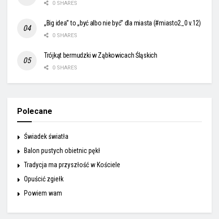
0 SHARES
„Big idea” to „być albo nie być” dla miasta (#miasto2_0 v.12)
0 SHARES
Trójkąt bermudzki w Ząbkowicach Śląskich
0 SHARES
Polecane
Świadek światła
Balon pustych obietnic pękł
Tradycja ma przyszłość w Kościele
Opuścić zgiełk
Powiem wam