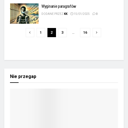
Wyginanie paragrafów
DODANE PRZEZ
KK
15/01/2025
0
1
2
3
…
16
Nie przegap