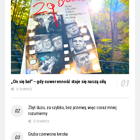
„On się bał” – gdy suwerenność staje się naszą siłą
0 SHARES
Zbyt dużo, za szybko, bez przerwy, więc coraz mniej
rozumiemy
0 SHARES
Gruba czerwona kreska