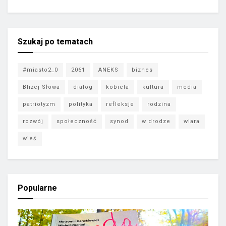
Szukaj po tematach
#miasto2_0
2061
ANEKS
biznes
Bliżej Słowa
dialog
kobieta
kultura
media
patriotyzm
polityka
refleksje
rodzina
rozwój
społeczność
synod
w drodze
wiara
wieś
Popularne