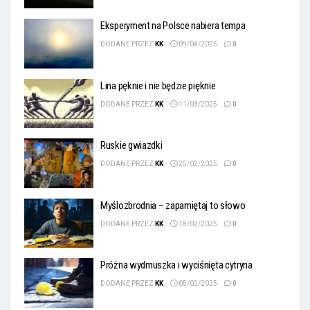
Eksperyment na Polsce nabiera tempa
DODANE PRZEZ
KK
09/04/2025
0
Lina pęknie i nie będzie pięknie
DODANE PRZEZ
KK
11/03/2025
0
Ruskie gwiazdki
DODANE PRZEZ
KK
25/02/2025
0
Myślozbrodnia – zapamiętaj to słowo
DODANE PRZEZ
KK
18/02/2025
0
Próżna wydmuszka i wyciśnięta cytryna
DODANE PRZEZ
KK
05/02/2025
0