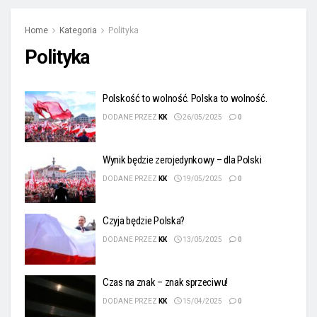
Home
Kategoria
Polityka
Polityka
Polskość to wolność. Polska to wolność.
DODANE PRZEZ
KK
26/05/2025
0
Wynik będzie zerojedynkowy – dla Polski
DODANE PRZEZ
KK
19/05/2025
0
Czyja będzie Polska?
DODANE PRZEZ
KK
13/05/2025
0
Czas na znak – znak sprzeciwu!
DODANE PRZEZ
KK
15/04/2025
0