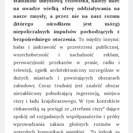
stabilność umysłową człowieka, należy mieć
na uwadze wielką sferę oddziaływania na
nasze zmysły, a przez nie na nasz rozum
(którego ośrodkiem jest mózg)
niepoliczalnych impulsów pochodzących z
bezpośredniego otoczenia.
To między innymi:
hałas i jaskrawość w przestrzeni publicznej,
wszechobecność i nachalność reklam,
perswazyjność przekazów w prasie, radiu i
telewizji, zgiełk architektoniczny szczególnie w
dużych miastach i powstających obszarach
zabudowy. Coraz trudniej jest znaleźć obszar
niezakłócony pobudzającą ingerencją, miejsca
ciszy i ładu krajobrazowego. W tym kontekście
ciekawostką są pociągi ze „strefami ciszy” dające
spokój od rozgadanych współpasażerów i próby
wprowadzania zakazu głośnych rozmów w
pojazdach komunikacji miejskiej. To jednak są