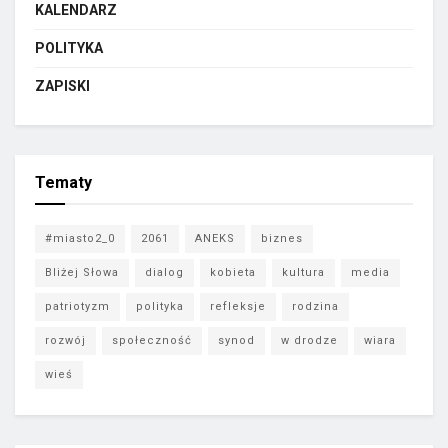
KALENDARZ
POLITYKA
ZAPISKI
Tematy
#miasto2_0
2061
ANEKS
biznes
Bliżej Słowa
dialog
kobieta
kultura
media
patriotyzm
polityka
refleksje
rodzina
rozwój
społeczność
synod
w drodze
wiara
wieś