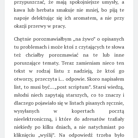
przypuszczać, że mają spokojniejsze umysły, a
kawa lub herbata smakuje nie mniej, bo piją te
napoje delektując się ich aromatem, a nie przy
okazji przerwy w pracy.
Chętnie porozmawiałbym „na żywo” o opisanych
tu problemach i może ktoś z czytających te słowa
też chciałby porozmawiać na te lub inne
poruszające tematy. Teraz zamieniam nieco ten
tekst w rodzaj listu z nadzieją, że ktoś go
otworzy, przeczyta i… odpowie. Skoro napisałem
list, to musi być… „post scriptum”. Starsi wiedzą,
młodsi niech zapytają starszych, co to znaczy i
dlaczego pojawiało się w listach pisanych ręcznie,
wysyłanych w kopertach pocztą
nieelektroniczną, i które do adresatów trafiały
niekiedy po kilku dniach, a nie natychmiast po
kliknięciu „wyślij”. Na odpowiedź trzeba było