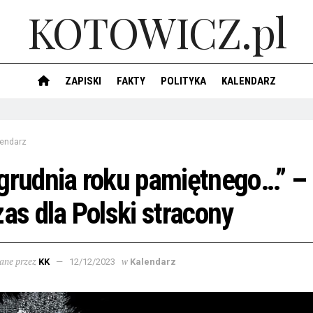
KOTOWICZ.pl
ZAPISKI
FAKTY
POLITYKA
KALENDARZ
lendarz
grudnia roku pamiętnego…” – 
zas dla Polski stracony
ane przez
w
KK
12/12/2023
Kalendarz