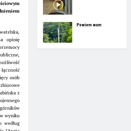
ościowym
adnieniem
Powiem wam
watelska,
a opinię
 przemocy
ubliczne,
możliwość
łączność
ięcy osób
zbiorowe
ubińska z
wojennego
 górników
 w wyniku
ło według
e. Utrata