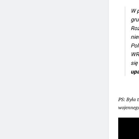
W p
gru
Roz
nie
Pol
WRO
się
upa
PS: Była 
wojenne