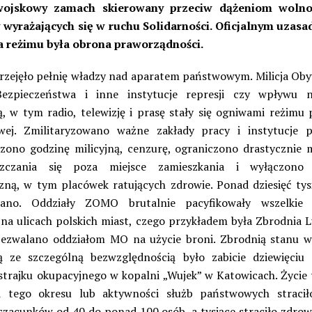
wojskowy zamach skierowany przeciw dążeniom woln
wyrażających się w ruchu Solidarności. Oficjalnym uzas
a reżimu była obrona praworządności.
rzejęło pełnię władzy nad aparatem państwowym. Milicja Oby
Bezpieczeństwa i inne instytucje represji czy wpływu n
ą, w tym radio, telewizję i prasę stały się ogniwami reżimu
ej. Zmilitaryzowano ważne zakłady pracy i instytucje p
ono godzinę milicyjną, cenzurę, ograniczono drastycznie 
szczania się poza miejsce zamieszkania i wyłączono 
czną, w tym placówek ratujących zdrowie. Ponad dziesięć tys
wano. Oddziały ZOMO brutalnie pacyfikowały wszelkie 
 na ulicach polskich miast, czego przykładem była Zbrodnia L
Zezwalano oddziałom MO na użycie broni. Zbrodnią stanu 
 ze szczególną bezwzględnością było zabicie dziewięciu
strajku okupacyjnego w kopalni „Wujek” w Katowicach. Życie
ji tego okresu lub aktywności służb państwowych straci
szacunków od 40 do ponad 100 osób, a tysiące straciło zdrowi