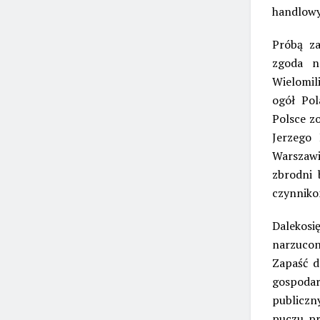
handlowy
Próbą za
zgoda n
Wielomil
ogół Pol
Polsce zo
Jerzego 
Warszawi
zbrodni 
czynnik
Dalekosi
narzucon
Zapaść d
gospoda
publiczn
puczu pr