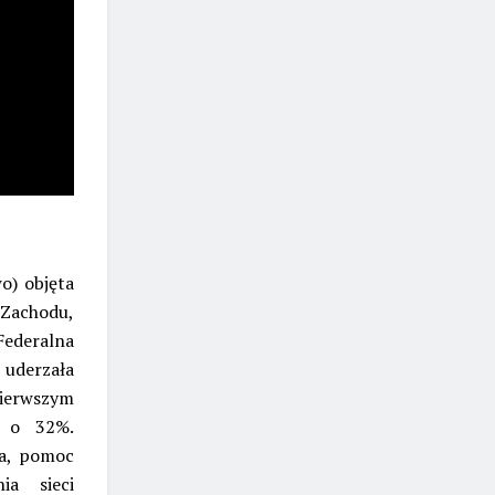
o) objęta
Zachodu,
Federalna
 uderzała
pierwszym
y o 32%.
ła, pomoc
ia sieci