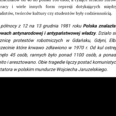
pracy i wiele innych form represji dotykających międz
ualistów, twórców kultury czy studentów były codziennością.
północy z 12 na 13 grudnia 1981 roku
Polska znalazła
wach antynarodowej i antypaństwowej władzy
. Działo s
znicę protestów robotniczych w Gdańsku, Gdyni, Elb
zecinie które krwawo zdławiono w 1970 r. Od kul ostrej
nęło 45 osób, rannych było ponad 1100 osób, a pona
ito i aresztowano. Obie tragedie łączy postać komunisty
tatora w polskim mundurze Wojciecha Jaruzelskiego.