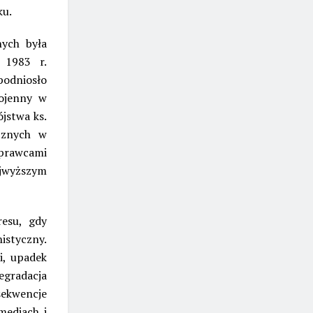
ku.
nych była
 1983 r.
podniosło
wojenny w
ójstwa ks.
ycznych w
sprawcami
ajwyższym
resu, gdy
istyczny.
i, upadek
gradacja
sekwencje
mediach i