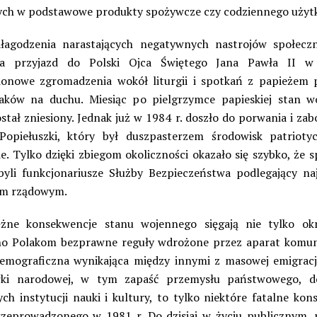
ch w podstawowe produkty spożywcze czy codziennego użyt
łagodzenia narastających negatywnych nastrojów społecz
a przyjazd do Polski Ojca Świętego Jana Pawła II w
ionowe zgromadzenia wokół liturgii i spotkań z papieżem 
aków na duchu. Miesiąc po pielgrzymce papieskiej stan 
stał zniesiony. Jednak już w 1984 r. doszło do porwania i zab
Popiełuszki, który był duszpasterzem środowisk patriot
e. Tylko dzięki zbiegom okoliczności okazało się szybko, że 
byli funkcjonariusze Służby Bezpieczeństwa podlegający n
om rządowym.
ężne konsekwencje stanu wojennego sięgają nie tylko ok
o Polakom bezprawne reguły wdrożone przez aparat komun
emograficzna wynikająca między innymi z masowej emigracj
rki narodowej, w tym zapaść przemysłu państwowego, de
ych instytucji nauki i kultury, to tylko niektóre fatalne kon
zeprowadzonego w 1981 r. Do dzisiaj w życiu publicznym, 