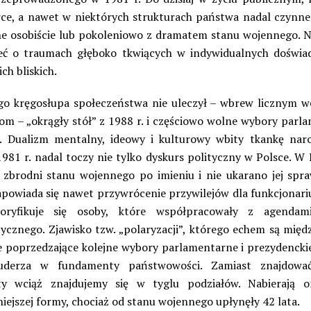
ce, a nawet w niektórych strukturach państwa nadal czynne
e osobiście lub pokoleniowo z dramatem stanu wojennego. 
ć o traumach głęboko tkwiących w indywidualnych doświa
ich bliskich.
o kręgosłupa społeczeństwa nie uleczył – wbrew licznym 
jom – „okrągły stół” z 1988 r. i częściowo wolne wybory parl
. Dualizm mentalny, ideowy i kulturowy wbity tkankę na
981 r. nadal toczy nie tylko dyskurs polityczny w Polsce. W 
zbrodni stanu wojennego po imieniu i nie ukarano jej spr
zapowiada się nawet przywrócenie przywilejów dla funkcjonariu
oryfikuje się osoby, które współpracowały z agendam
ycznego. Zjawisko tzw. „polaryzacji”, którego echem są międ
 poprzedzające kolejne wybory parlamentarne i prezydenckie
 uderza w fundamenty państwowości. Zamiast znajdowa
ty wciąż znajdujemy się w tyglu podziałów. Nabierają o
iejszej formy, chociaż od stanu wojennego upłynęły 42 lata.