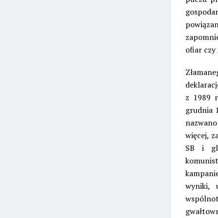
gospodar
powiązan
zapomnie
ofiar czy 
Złamaneg
deklarac
z 1989 r
grudnia 1
nazwano 
więcej, 
SB i gl
komunist
kampanie
wyniki,
wspólno
gwałtown