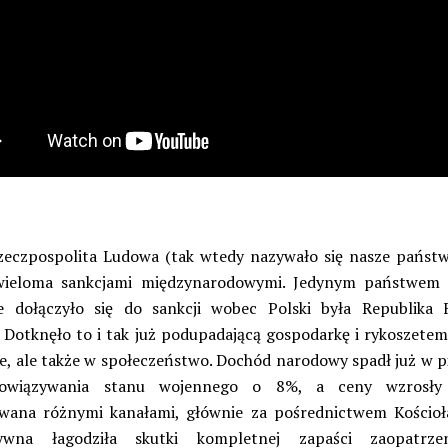
zeczpospolita Ludowa (tak wtedy nazywało się nasze państw
 wieloma sankcjami międzynarodowymi. Jedynym państwem 
e dołączyło się do sankcji wobec Polski była Republika 
 Dotknęło to i tak już podupadającą gospodarkę i rykoszetem
e, ale także w społeczeństwo. Dochód narodowy spadł już w 
owiązywania stanu wojennego o 8%, a ceny wzrosł
wana różnymi kanałami, głównie za pośrednictwem Kościo
tywna łagodziła skutki kompletnej zapaści zaopatrzen