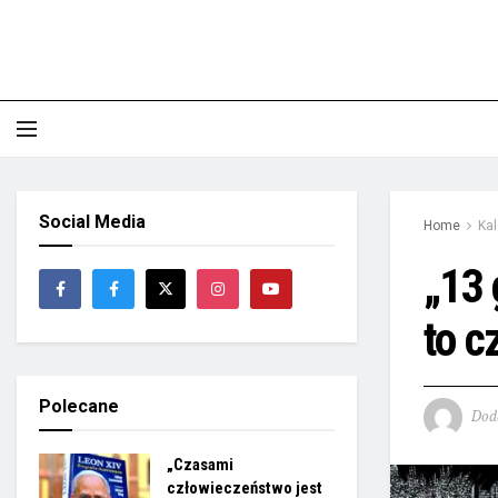
Social Media
Home
Ka
„13 
to c
Polecane
Dod
„Czasami
człowieczeństwo jest