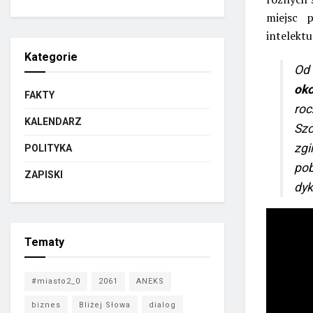
miejsc 
intelekt
Kategorie
Od 
oko
FAKTY
roc
KALENDARZ
Szc
zgi
POLITYKA
pob
ZAPISKI
dyk
Tematy
#miasto2_0
2061
ANEKS
biznes
Bliżej Słowa
dialog