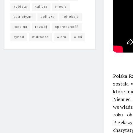
kobieta
kultura
media
patriotyzm
polityka
refleksje
rodzina
rozwój
społeczność
synod
w drodze
wiara
wieś
Polska R
została
które ni
Niemiec.
we władz
roku ob
Przekazy
charyta