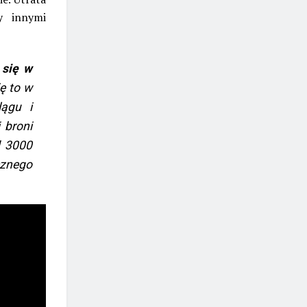
y innymi
 się w
ię to w
lągu i
 broni
d 3000
cznego