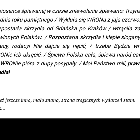
iosence śpiewanej w czasie zniewolenia śpiewano:
Trzyn
dnia roku pamiętnego / Wykluła się WRONa z jaja czerwo
postarła skrzydła od Gdańska po Kraków / wtrąciła za
winnych Polaków. / Rozpostarła skrzydła i klepie slogany 
acy, rodacy! Nie dajcie się nęcić, / trzeba Będzie wr
Nie łeb ukręcić. / Śpiewa Polska cała, śpiewa naród cały
 WRONie pióra z dupy posypały. / Moi Państwo mili,
praw
dła!
też jeszcze inna, mało znana, strona tragicznych wydarzeń stanu
go…