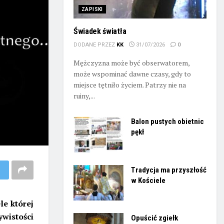
ZAPISKI
Świadek światła
DODANE PRZEZ
KK
31/07/2026
0
Mężczyzna może być obserwatorem,
może wspominać dawne czasy, gdy to
miejsce tętniło życiem. Patrzy nie na
ruiny,...
Balon pustych obietnic
pękł
Tradycja ma przyszłość
w Kościele
e której
ywistości
Opuścić zgiełk