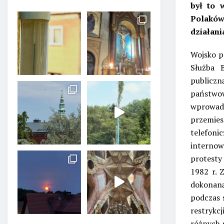
był to 
Polaków 
działani
Wojsko p
Służba 
publiczn
państwow
wprowadz
przemie
telefoni
interno
protesty
1982 r. 
dokonaną
podczas 
restrykc
różnych 