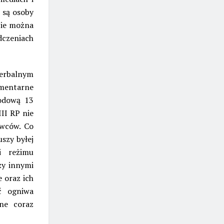
 są osoby
Nie można
dczeniach
werbalnym
amentarne
rodową 13
III RP nie
awców. Co
szy byłej
i reżimu
zy innymi
 oraz ich
ć ogniwa
ne coraz