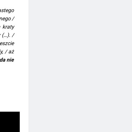
astego
nego /
 kraty
(…). /
eszcie
, / aż
da nie