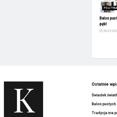
POLITYK
Balon pus
pękł
30/07/202
Ostatnie wpi
Świadek świat
Balon pustych 
Tradycja ma p