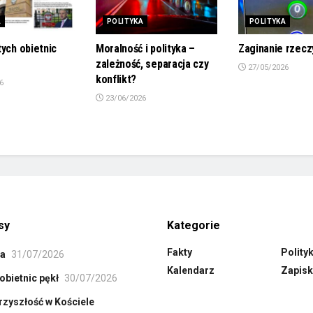
A
POLITYKA
POLITYKA
tych obietnic
Moralność i polityka –
Zaginanie rzecz
zależność, separacja czy
27/05/2026
konflikt?
6
23/06/2026
sy
Kategorie
Fakty
Polity
ła
31/07/2026
Kalendarz
Zapisk
obietnic pękł
30/07/2026
rzyszłość w Kościele