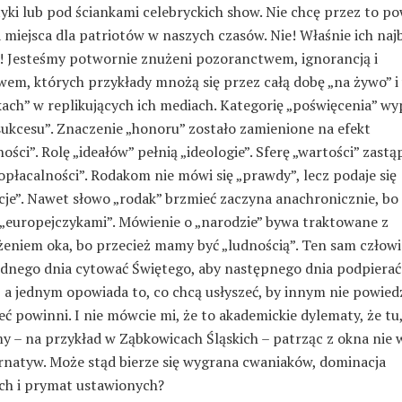
yki lub pod ściankami celebryckich show. Nie chcę przez to po
 miejsca dla patriotów w naszych czasów. Nie! Właśnie ich naj
! Jesteśmy potwornie znużeni pozoranctwem, ignorancją i
wem, których przykłady mnożą się przez całą dobę „na żywo” i
ach” w replikujących ich mediach. Kategorię „poświęcenia” wy
sukcesu”. Znaczenie „honoru” zostało zamienione na efekt
ości”. Rolę „ideałów” pełnią „ideologie”. Sferę „wartości” zast
opłacalności”. Rodakom nie mówi się „prawdy”, lecz podaje się
cje”. Nawet słowo „rodak” brzmieć zaczyna anachronicznie, bo
 „europejczykami”. Mówienie o „narodzie” bywa traktowane z
eniem oka, bo przecież mamy być „ludnością”. Ten sam człowi
jednego dnia cytować Świętego, aby następnego dnia podpierać 
 a jednym opowiada to, co chcą usłyszeć, by innym nie powiedz
eć powinni. I nie mówcie mi, że to akademickie dylematy, że tu
y – na przykład w Ząbkowicach Śląskich – patrząc z okna nie 
ernatyw. Może stąd bierze się wygrana cwaniaków, dominacja
ych i prymat ustawionych?