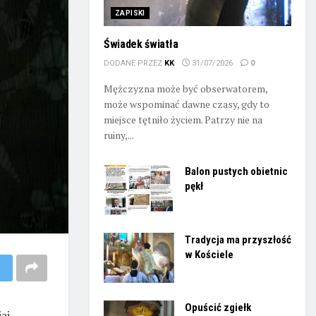
ZAPISKI
Świadek światła
DODANE PRZEZ
KK
31/07/2026
0
Mężczyzna może być obserwatorem,
może wspominać dawne czasy, gdy to
miejsce tętniło życiem. Patrzy nie na
ruiny,...
Balon pustych obietnic
pękł
Tradycja ma przyszłość
w Kościele
Opuścić zgiełk
aj