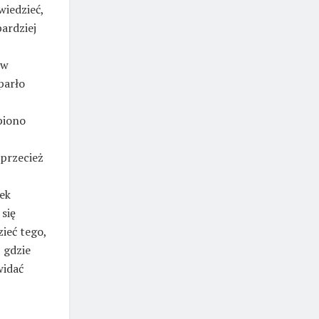
wiedzieć,
bardziej
 w
parło
ąpiono
 przecież
ek
się
ieć tego,
, gdzie
widać