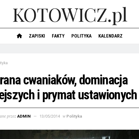
KOTOWICZ.pl
ZAPISKI
FAKTY
POLITYKA
KALENDARZ
ityka
rana cwaniaków, dominacja
iejszych i prymat ustawionych
ane przez
w
ADMIN
13/05/2014
Polityka