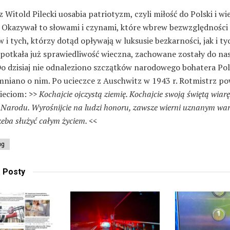
 Witold Pilecki uosabia patriotyzm, czyli miłość do Polski i wi
 Okazywał to słowami i czynami, które wbrew bezwzględności 
i tych, którzy dotąd opływają w luksusie bezkarności, jak i ty
spotkała już sprawiedliwość wieczna, zachowane zostały do na
o dzisiaj nie odnaleziono szczątków narodowego bohatera Pols
mniano o nim. Po ucieczce z Auschwitz w 1943 r. Rotmistrz po
ieciom:
>> Kochajcie ojczystą ziemię. Kochajcie swoją świętą wiarę 
Narodu. Wyrośnijcie na ludzi honoru, zawsze wierni uznanym war
zeba służyć całym życiem. <<
og
e
Posty