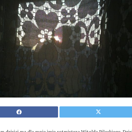
m dzisiaj ma dla mnie imię rotmistrza Witolda Pileckiego. Dzisi