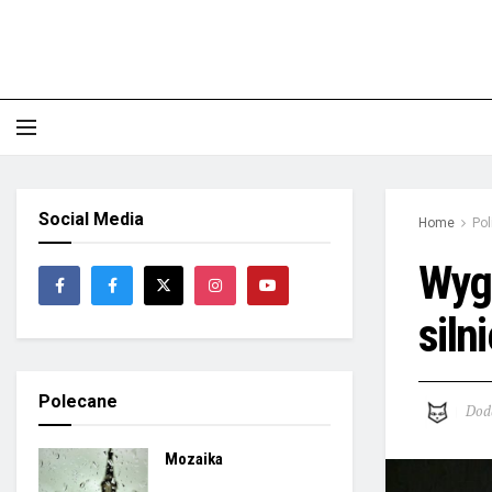
Social Media
Home
Pol
Wyg
siln
Polecane
Dod
Mozaika