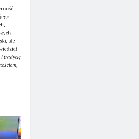
erność
jego
ch,
szych
ki, ale
wiedział
i tradycję
tościom,