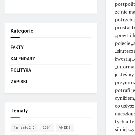
postpolit
że nie ma
potrzeba
prostact
Kategorie
„powtórk
pojęcie „
FAKTY
„skuteczn
kwestią „
KALENDARZ
„informa
POLITYKA
jesteśmy
przymruż
ZAPISKI
potrafi 
cynikiem,
co usłysz
Tematy
mieszkam
tych alt
#miasto2_0
2061
ANEKS
silniejsz