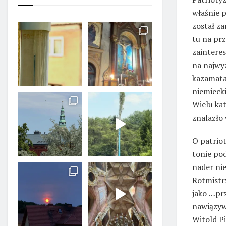
właśnie p
został z
tu na prz
zaintere
na najwyż
kazamata
niemieck
Wielu kat
znalazło
O patrio
tonie po
nader ni
Rotmistr
jako …pr
nawiązywa
Witold Pi