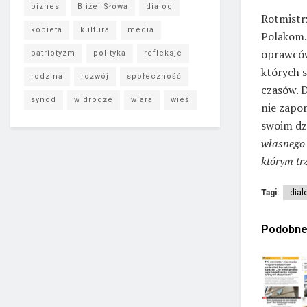
biznes
Bliżej Słowa
dialog
Rotmistrz
kobieta
kultura
media
Polakom.
oprawców 
patriotyzm
polityka
refleksje
których 
rodzina
rozwój
społeczność
czasów. D
synod
w drodze
wiara
wieś
nie zapo
swoim dz
własnego 
którym tr
Tagi:
dial
Podobn