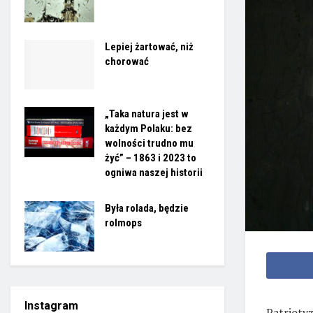
Lepiej żartować, niż
chorować
„Taka natura jest w
każdym Polaku: bez
wolności trudno mu
żyć” – 1863 i 2023 to
ogniwa naszej historii
Była rolada, będzie
rolmops
Instagram
Patriotyz