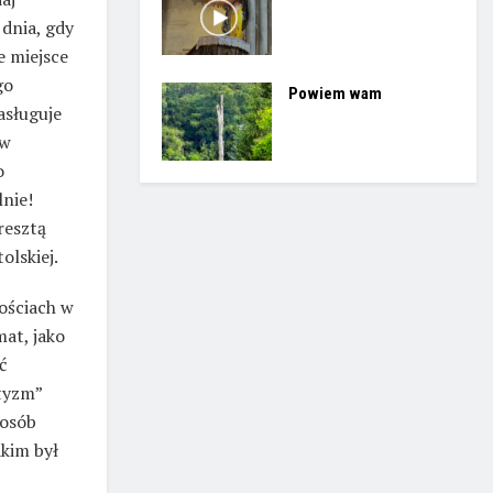
 dnia, gdy
e miejsce
go
Powiem wam
asługuje
 w
o
lnie!
resztą
lskiej.
ościach w
at, jako
ć
otyzm”
posób
akim był