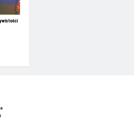
ywistości
ka
i