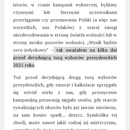
istocie, w czasie kampanii wyborczej, byliśmy
czynnymi lub biernymi uczestnikami
przeciągania czy przesuwania Polski (a więc nas
wszystkich, nas Polaków) z szarej smugi
niezdecydowania w stronę światła wolności lub w
stronę mroku pozorów wolności. „Wynik będzie
zero-jedynkowy” –
tak uważałem na kilka dni
przed decydującą turą wyborów prezydenckich
2025 roku
.
Tuż przed decydującą drugą turą wyborów
prezydenckich, gdy emocje i kalkulacje sprzęgały
się wśród wielu z nas, gdy przesycenie
kampanijną perswazją sięgało zenitu, gdy starcie
rywalizujących obozów było już jawnie nierówne,
na sam koniec spadł… deszcz. Symbolika tej
chwili, może nawet jakiś rodzaj jej mistycyzmu,
uzmysławiały, że to początek czegoś nowego…