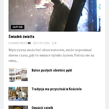
ZAPISKI
Świadek światła
DODANE PRZEZ
KK
31/07/2026
0
Mężczyzna może być obserwatorem, może wspominać
dawne czasy, gdy to miejsce tętniło życiem. Patrzy nie na
ruiny,...
Balon pustych obietnic pękł
Tradycja ma przyszłość w Kościele
Opuścić zgiełk