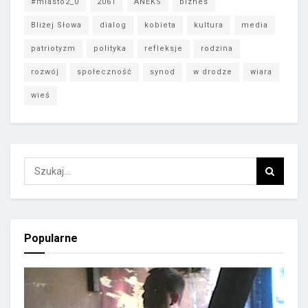
#miasto2_0
2061
ANEKS
biznes
Bliżej Słowa
dialog
kobieta
kultura
media
patriotyzm
polityka
refleksje
rodzina
rozwój
społeczność
synod
w drodze
wiara
wieś
Popularne