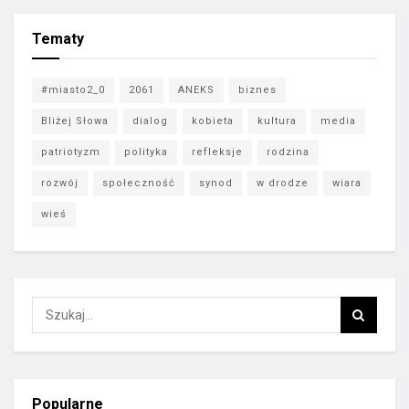
Tematy
#miasto2_0
2061
ANEKS
biznes
Bliżej Słowa
dialog
kobieta
kultura
media
patriotyzm
polityka
refleksje
rodzina
rozwój
społeczność
synod
w drodze
wiara
wieś
Popularne