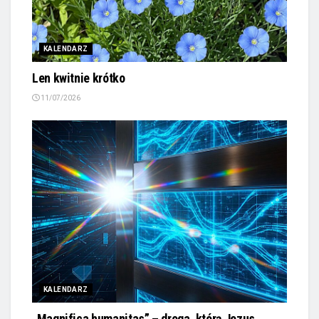
KALENDARZ
Len kwitnie krótko
11/07/2026
KALENDARZ
„Magnifica humanitas” – droga, którą Jezus