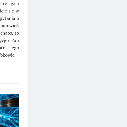
okrętnych
eje się w
pytania o
zamówień
chaos, to
ycje? Pan
to i jego
ąbkowic.