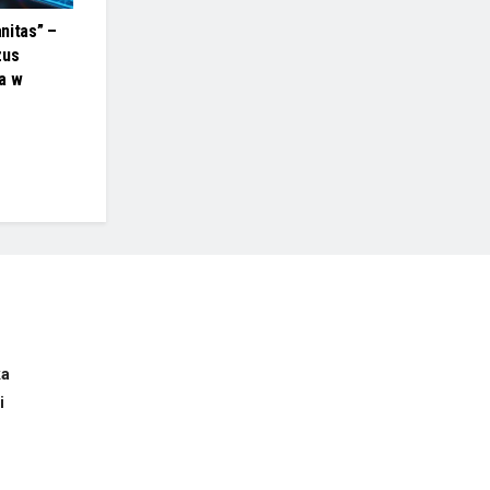
nitas” –
zus
a w
ka
i