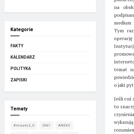
na obsł
podpisan
medium n
Kategorie
Tym raz
operację
Instytu
FAKTY
promowa
KALENDARZ
internet
temat n
POLITYKA
powiedzie
ZAPISKI
o jaki py
Jeśli coś
to znacz
Tematy
czynieni
wykazują
#miasto2_0
2061
ANEKS
rozumiem