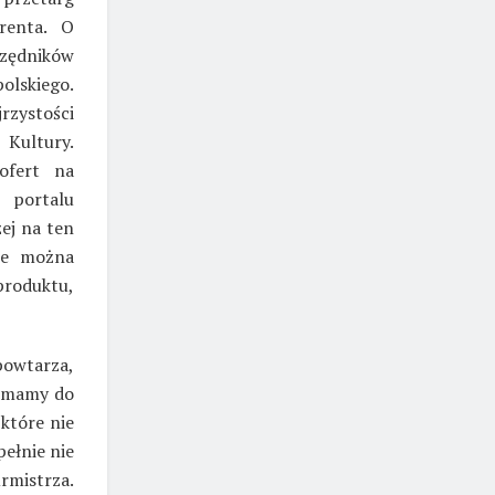
renta. O
rzędników
olskiego.
zystości
 Kultury.
ofert na
 portalu
ej na ten
ie można
 produktu,
 powtarza,
h mamy do
które nie
ełnie nie
rmistrza.