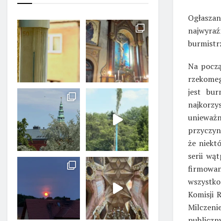
Ogłaszan
najwyra
burmistrz
Na począ
rzekomeg
jest bu
najkorz
unieważn
przyczyn
że niekt
serii wą
firmowan
wszystko
Komisji 
Milczen
publiczn