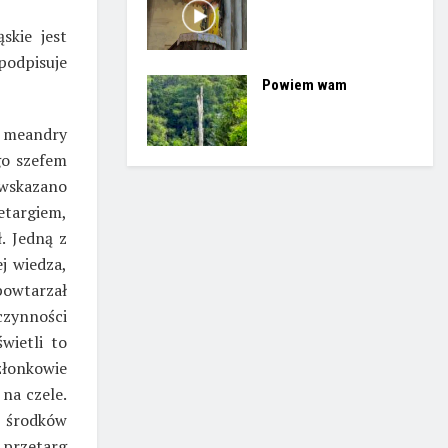
skie jest
odpisuje
Powiem wam
i meandry
go szefem
wskazano
targiem,
. Jedną z
j wiedza,
powtarzał
czynności
wietli to
złonkowie
na czele.
 środków
 przetarg