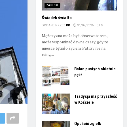
ZAPISKI
Świadek światła
DODANE PRZEZ
KK
31/07/2026
0
Mężczyzna może być obserwatorem,
może wspominać dawne czasy, gdy to
miejsce tętniło życiem. Patrzy nie na
ruiny,...
Balon pustych obietnic
pękł
Tradycja ma przyszłość
w Kościele
Opuścić zgiełk