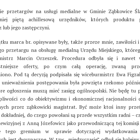
ie przetargów na usługi medialne w Gminie Ząbkowice Ślą
źniej piętą achillesową urzędników, których produktu p
 lub jego zastępczyni.
tku marca br. opisywane były, także przeze mnie, zawiłości 
o przetargu na obsługę medialną Urzędu Miejskiego, które
rmistrz Marcin Orzeszek. Procedura odbyła się i nawet 
ystniejsze oferty, po czym całą operację, zwaną prze
iono. Pod tą decyzją podpisała się wiceburmistrz Ewa Figzał
 unieważnienia postępowania była powzięta rzekomo późnie
óre ogłoszenia muszą mieć zasięg ogólnopolski. Nie będę tu 
tpliwości co do obiektywizmu i ekonomicznej racjonalności 
ych przez ząbkowicki magistrat. Być może ktoś inny prześ
 dokładniej, do czego powołani są przede wszystkim radni – c
Rewizyjnej z Anną Józefowicz jako przewodniczącą tej komisji 
ie tego gremium w sprawie dotyczącej wydatkowania
ych jest dwuznaczne. W tzw. „międzyczasie” odbył się kolejny