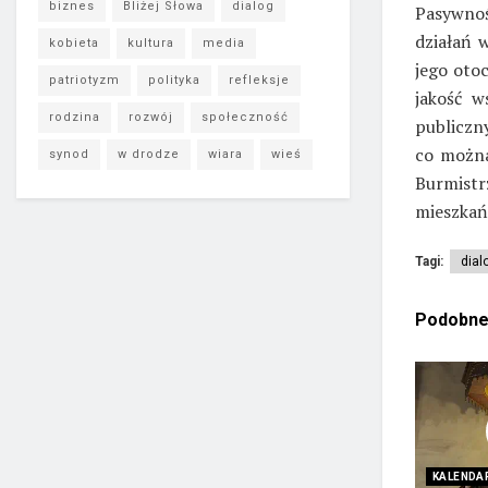
biznes
Bliżej Słowa
dialog
Pasywnoś
działań 
kobieta
kultura
media
jego oto
patriotyzm
polityka
refleksje
jakość 
rodzina
rozwój
społeczność
publiczn
co można
synod
w drodze
wiara
wieś
Burmistr
mieszkań
Tagi:
dial
Podobn
KALENDA