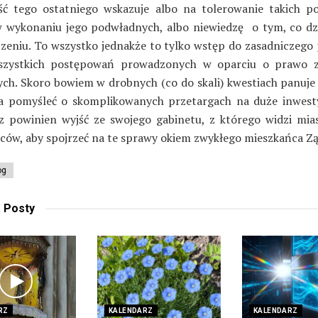
ć tego ostatniego wskazuje albo na tolerowanie takich p
w wykonaniu jego podwładnych, albo niewiedzę o tym, co dzi
czeniu. To wszystko jednakże to tylko wstęp do zasadniczego 
wszystkich postępowań prowadzonych w oparciu o prawo 
ych. Skoro bowiem w drobnych (co do skali) kwestiach panuje 
 pomyśleć o skomplikowanych przetargach na duże inwest
z powinien wyjść ze swojego gabinetu, z którego widzi mias
ców, aby spojrzeć na te sprawy okiem zwykłego mieszkańca Z
og
e
Posty
RZ
KALENDARZ
KALENDARZ