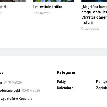
giełk
Len kwitnie krótko
„Magnifica huma
droga, którą Je
6
11/07/2026
Chrystus otwier
historii
26/05/2026
sy
Kategorie
Fakty
Polity
ła
31/07/2026
Kalendarz
Zapisk
obietnic pękł
30/07/2026
rzyszłość w Kościele