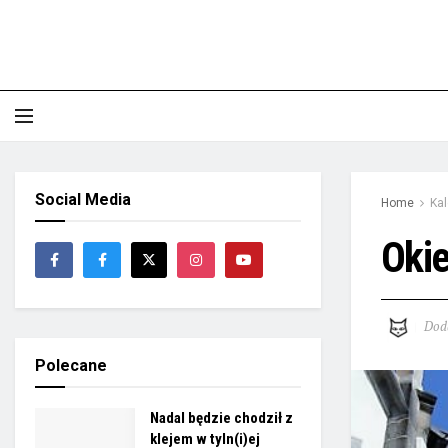
Social Media
Home
Ka
Oki
Dod
Polecane
Nadal będzie chodził z
klejem w tyln(i)ej