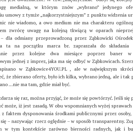
ugę medialną, w którym znów „wybrano” jedynego ofe
iu umowy z tymże „najkorzystniejszym” z punktu widzenia u
ic nie wiadomo, a owo medium nie ma charakteru ogólnop
em zwrócę uwagę na kolejną tkwiącą w oparach nieprzejr
 – dla odmiany przeprowadzoną przez Ząbkowicki Ośrodek
cja ta na początku marca br. zapraszała do składania 
nie przez kolejne dwa miesiące poprzez baner w
owym jednej z imprez, jaka ma się odbyć w Ząbkowicach. Szerz
apisano w Ząbkowice4YOU.PL , ale w największym skróc
ć, że zbierano oferty, było ich kilka, wybrano jedną, ale i tak
tano …nie ma tam, gdzie miał być.
 zdarza się raz, można przyjąć, że może się powtórzyć. Jeśli się
yć może, iż jest zasadą. W obu wspomnianych wyżej sprawac
a z faktem dysponowania środkami publicznymi przez osoby, 
 się – nazywając rzecz oględnie – w sposób transparentny. Zup
 w tym kontekście zarówno bierności radnych, jak i bu