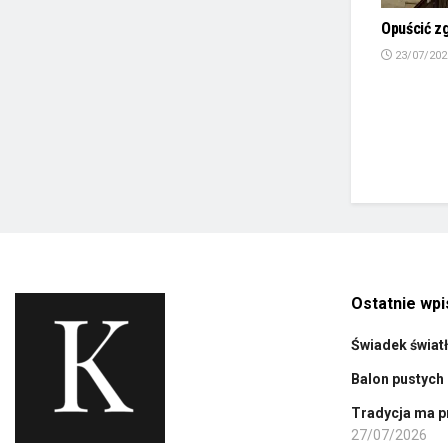
Opuścić z
23/07/202
Ostatnie wpi
Świadek świat
Balon pustych 
Tradycja ma p
27/07/2026