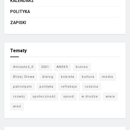
KALENDARZ
POLITYKA
ZAPISKI
Tematy
#miasto2_0
2061
ANEKS
biznes
Bliżej Słowa
dialog
kobieta
kultura
media
patriotyzm
polityka
refleksje
rodzina
rozwój
społeczność
synod
w drodze
wiara
wieś