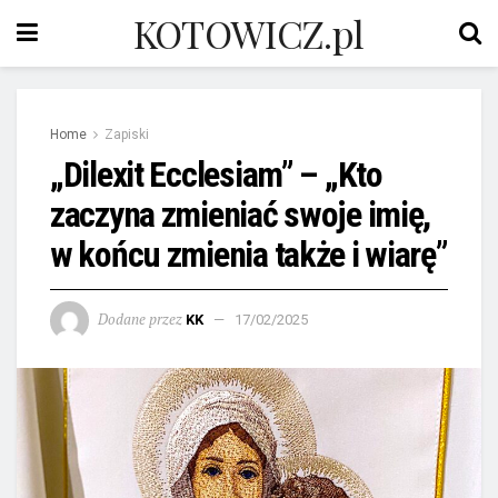
KOTOWICZ.pl
Home
Zapiski
„Dilexit Ecclesiam” – „Kto
zaczyna zmieniać swoje imię,
w końcu zmienia także i wiarę”
Dodane przez
KK
17/02/2025