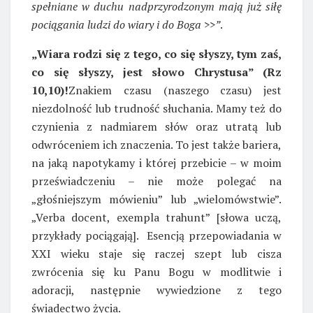
spełniane w duchu nadprzyrodzonym mają już siłę
pociągania ludzi do wiary i do Boga >>”
.
„Wiara rodzi się z tego, co się słyszy, tym zaś,
co się słyszy, jest słowo Chrystusa” (Rz
10,10)!
Znakiem czasu (naszego czasu) jest
niezdolność lub trudność słuchania. Mamy też do
czynienia z nadmiarem słów oraz utratą lub
odwróceniem ich znaczenia. To jest także bariera,
na jaką napotykamy i której przebicie – w moim
przeświadczeniu – nie może polegać na
„głośniejszym mówieniu” lub „wielomówstwie”.
„Verba docent, exempla trahunt” [słowa uczą,
przykłady pociągają]. Esencją przepowiadania w
XXI wieku staje się raczej szept lub cisza
zwrócenia się ku Panu Bogu w modlitwie i
adoracji, następnie wywiedzione z tego
świadectwo życia.