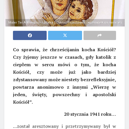
Mater Ter Admirabilis / Matka Trzykroć Przedziwna (wizerunek na ornacie)
Co sprawia, że chrześcijanin kocha Kościół?
Czy żyjemy jeszcze w czasach, gdy katolik z
ciepłem w sercu mówi o tym, że kocha
Kościół, czy może już jako bardziej
zdystansowany może niestety bezrefleksyjnie,
powtarza anonimowo z innymi „Wierzę w
jeden, święty, powszechny i apostolski
Kościół”.
20 stycznia 1941 roku…
…został aresztowany i przetrzymywany był w