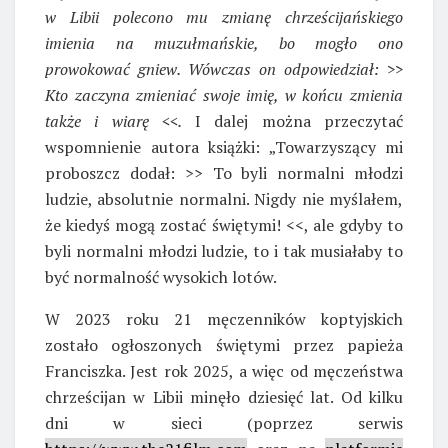
w Libii polecono mu zmianę chrześcijańskiego
imienia na muzułmańskie, bo mogło ono
prowokować gniew. Wówczas on odpowiedział: >>
Kto zaczyna zmieniać swoje imię, w końcu zmienia
także i wiarę <<.
I dalej można przeczytać
wspomnienie autora książki: „Towarzyszący mi
proboszcz dodał: >> To byli normalni młodzi
ludzie, absolutnie normalni. Nigdy nie myślałem,
że kiedyś mogą zostać świętymi! <<, ale gdyby to
byli normalni młodzi ludzie, to i tak musiałaby to
być normalność wysokich lotów.
W 2023 roku 21 męczenników koptyjskich
zostało ogłoszonych świętymi przez papieża
Franciszka. Jest rok 2025, a więc od męczeństwa
chrześcijan w Libii minęło dziesięć lat. Od kilku
dni w sieci (poprzez serwis