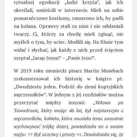
rytualnej egzekucji „ludzi krzyża”, jak ich
określali, umieścili w internecie. Mieli na sobie
pomarańczowe kostiumy, zmuszono ich, by padli
na kolana. Oprawcy stali za nimi i nie odsłaniali
twarzy. Ci, którzy za chwilę mieli zginąć, nie
myśleli o tym, by uciec. Modlili się. Na filmie tym
widać i słychać, jak każdy z nich przed ścięciem
szeptał „Jarap Jesoa!” – „Panie Jezu!”.
W 2019 roku niemiecki pisarz Martin Mosebach
zrekonstruował ich historię w książce pt.
„Dwudziestu jeden. Podróż do ziemi koptyjskich
męczenników”. W jednym z jej rozdziałów można
przeczytać między innymi:
„Wdowa po
Tawadrosie, który mając 46 lat, był najstarszym z
męczenników, kobieta, która musiała teraz samotnie
wychowywać trójkę dzieci, powiedziała mi o swoim
mężu: >> Był uczciwy i prosty <<. Dowiedziała się, że