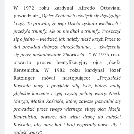
W 1972 roku kardynał Alfredo Ottaviani
powiedział:
„Ojciec Kentenich uświęcił się dźwigając
krzyż. To prawda, że jego Dzieło zyskało wielbicieli i
przeżyło triumfy. Ale on nie dbał o triumfy. Troszczył
się o jedno – wiedzieć, jak należy nieść krzyż. Przez to
dał przykład dobrego chrześcijanina, … uświęcenia
się przez naśladowanie Zbawiciela…”.
W 1975 roku
otwarto proces beatyfikacyjny ojca Józefa
Kentenicha. W 1982 roku kardynał Józef
Ratzinger mówił następująco:
„Przyszłość
Kościoła może i przyjdzie siłą tych, którzy mają
głębokie korzenie i żyją czystą pełnią wiary. Niech
Maryja, Matka Kościoła, której zawsze pozwalał się
prowadzić przez swego wiernego sługę ojca Józefa
Kentenicha, otworzy dla wielu drogę do miłości
Kościoła, aby nasz lud i kraj wypełniły nowe siły i
radość wiary”.