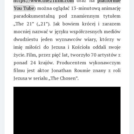
https://www.the21film.com
oraz na
platformie
You Tube
) można oglądać 13-minutową animację
paradokumentalną pod znamiennym tytułem
„The 21” („21”). Jak bowiem krócej i zarazem
mocniej nazwać w języku współczesnych mediów
dwudziestu jeden wyznawców wiary, którzy w
imię miłości do Jezusa i Kościoła oddali swoje
życie. Film, przez pięć lat, tworzyło
70 artystów z
ponad 24 krajów. Producentem wykonawczym
filmu jest aktor Jonathan Roumie znany z roli
Jezusa w serialu „The Chosen”.