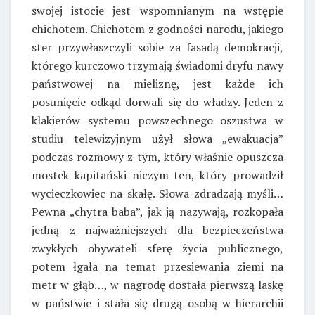
swojej istocie jest wspomnianym na wstępie
chichotem. Chichotem z godności narodu, jakiego
ster przywłaszczyli sobie za fasadą demokracji,
którego kurczowo trzymają świadomi dryfu nawy
państwowej na mieliznę, jest każde ich
posunięcie odkąd dorwali się do władzy. Jeden z
klakierów systemu powszechnego oszustwa w
studiu telewizyjnym użył słowa „ewakuacja”
podczas rozmowy z tym, który właśnie opuszcza
mostek kapitański niczym ten, który prowadził
wycieczkowiec na skałę. Słowa zdradzają myśli…
Pewna „chytra baba”, jak ją nazywają, rozkopała
jedną z najważniejszych dla bezpieczeństwa
zwykłych obywateli sferę życia publicznego,
potem łgała na temat przesiewania ziemi na
metr w głąb…, w nagrodę dostała pierwszą laskę
w państwie i stała się drugą osobą w hierarchii