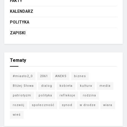
FAKTY
KALENDARZ
POLITYKA
ZAPISKI
Tematy
#miasto2_0
2061
ANEKS
biznes
Bliżej Słowa
dialog
kobieta
kultura
media
patriotyzm
polityka
refleksje
rodzina
rozwój
społeczność
synod
w drodze
wiara
wieś