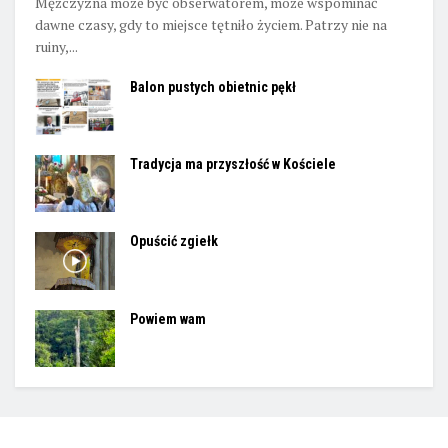
Mężczyzna może być obserwatorem, może wspominać
dawne czasy, gdy to miejsce tętniło życiem. Patrzy nie na
ruiny,...
Balon pustych obietnic pękł
Tradycja ma przyszłość w Kościele
Opuścić zgiełk
Powiem wam