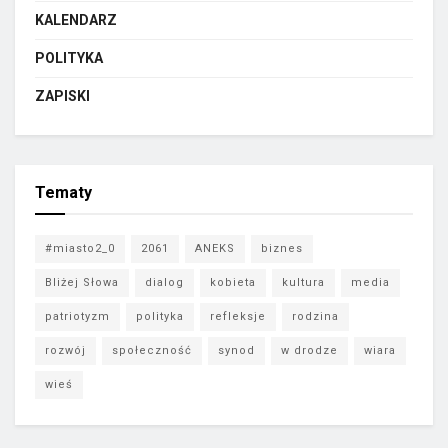
KALENDARZ
POLITYKA
ZAPISKI
Tematy
#miasto2_0
2061
ANEKS
biznes
Bliżej Słowa
dialog
kobieta
kultura
media
patriotyzm
polityka
refleksje
rodzina
rozwój
społeczność
synod
w drodze
wiara
wieś