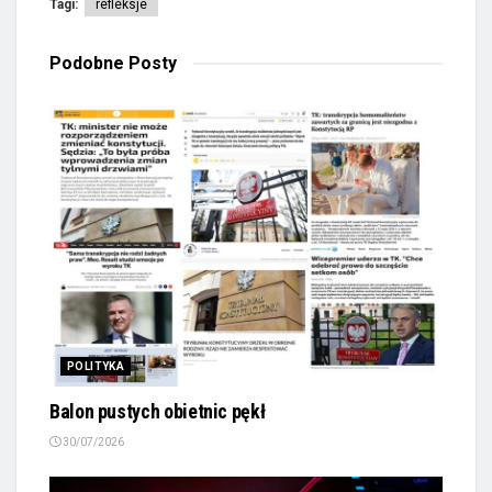
Tagi:
refleksje
Podobne
Posty
POLITYKA
Balon pustych obietnic pękł
30/07/2026