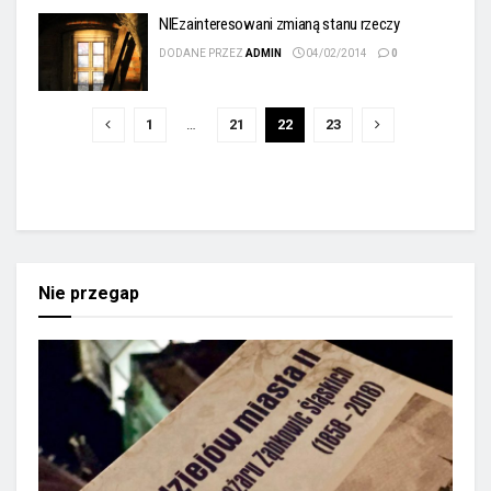
NIEzainteresowani zmianą stanu rzeczy
DODANE PRZEZ
ADMIN
04/02/2014
0
1
…
21
22
23
Nie przegap