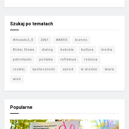
Szukaj po tematach
#miasto2_0
2061
ANEKS
biznes
Bliżej Słowa
dialog
kobieta
kultura
media
patriotyzm
polityka
refleksje
rodzina
rozwój
społeczność
synod
w drodze
wiara
wieś
Popularne