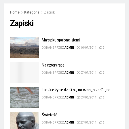
Home
Kategoria
Zapiski
Zapiski
Marsz ku spalonej ziemi
DODANE PRZEZ
ADMIN
10/07/2014
0
Na cztery ręce
DODANE PRZEZ
ADMIN
07/07/2014
0
Ludzkie życie dzieli się na czas „przed” i „po
DODANE PRZEZ
ADMIN
03/06/2014
0
Świętość
DODANE PRZEZ
ADMIN
27/04/2014
0