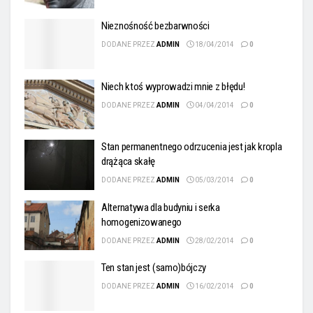
Nieznośność bezbarwności
DODANE PRZEZ
ADMIN
18/04/2014
0
Niech ktoś wyprowadzi mnie z błędu!
DODANE PRZEZ
ADMIN
04/04/2014
0
Stan permanentnego odrzucenia jest jak kropla
drążąca skałę
DODANE PRZEZ
ADMIN
05/03/2014
0
Alternatywa dla budyniu i serka
homogenizowanego
DODANE PRZEZ
ADMIN
28/02/2014
0
Ten stan jest (samo)bójczy
DODANE PRZEZ
ADMIN
16/02/2014
0