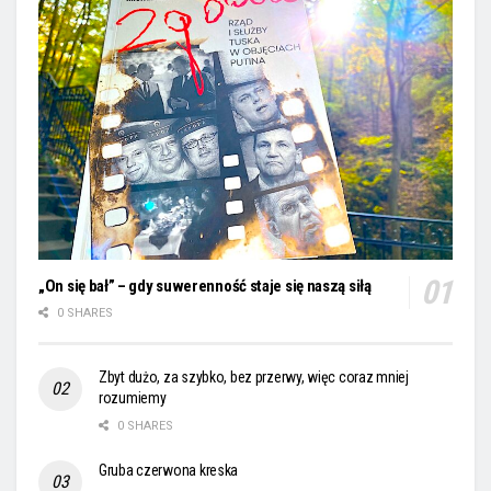
„On się bał” – gdy suwerenność staje się naszą siłą
0 SHARES
Zbyt dużo, za szybko, bez przerwy, więc coraz mniej
rozumiemy
0 SHARES
Gruba czerwona kreska