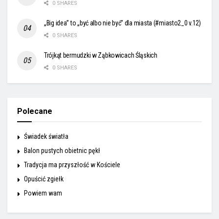
0 SHARES
„Big idea” to „być albo nie być” dla miasta (#miasto2_0 v.12)
0 SHARES
Trójkąt bermudzki w Ząbkowicach Śląskich
0 SHARES
Polecane
Świadek światła
Balon pustych obietnic pękł
Tradycja ma przyszłość w Kościele
Opuścić zgiełk
Powiem wam