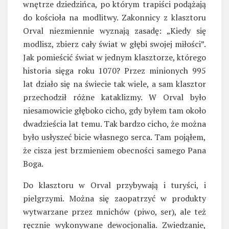
wnętrze dziedzińca, po którym trapiści podążają
do kościoła na modlitwy. Zakonnicy z klasztoru
Orval niezmiennie wyznają zasadę: „Kiedy się
modlisz, zbierz cały świat w głębi swojej miłości”.
Jak pomieścić świat w jednym klasztorze, którego
historia sięga roku 1070? Przez minionych 995
lat działo się na świecie tak wiele, a sam klasztor
przechodził różne kataklizmy. W Orval było
niesamowicie głęboko cicho, gdy byłem tam około
dwadzieścia lat temu. Tak bardzo cicho, że można
było usłyszeć bicie własnego serca. Tam pojąłem,
że cisza jest brzmieniem obecności samego Pana
Boga.
Do klasztoru w Orval przybywają i turyści, i
pielgrzymi. Można się zaopatrzyć w produkty
wytwarzane przez mnichów (piwo, ser), ale też
ręcznie wykonywane dewocjonalia. Zwiedzanie,