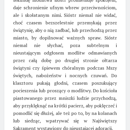
daje schronienie ufnym wbrew przeciwnościom,
ale i skołatanym nimi. Sióstr niemal nie widać,
choć czasem bezszelestnie przemykają przez
świątynię, aby o nią zadbać, lub przechodzą przez
miasto, by dopilnować ważnych spraw. Sióstr
niemal nie słychać, poza subtelnym i
nieustającym odgłosem modlitw odmawianych
przez całą dobę po drugiej stronie ołtarza
świątyni czy śpiewem chóralnym podczas Mszy
świętych, nabożeństw i nocnych czuwań. Do
klasztoru pukają głodni, czasem poszukujący
pocieszenia lub proszący o modlitwy. Do kościoła
piastowanego przez mniszki ludzie przychodzą,
aby przyklęknąć na krótki pacierz, aby poklęczeć i
pomodlić się dłużej, ale też po to, by na kolanach
lub siedząc, wpatrywać się w Najświętszy
Sakrament wystawiony do nieustającej adoracji.