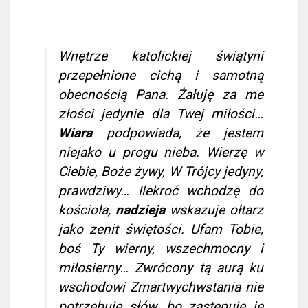
Wnętrze katolickiej świątyni
przepełnione cichą i samotną
obecnością Pana.
Żałuję za me
złości jedynie dla Twej miłości…
Wiara
podpowiada, że jestem
niejako u progu nieba.
Wierzę w
Ciebie, Boże żywy, W Trójcy jedyny,
prawdziwy…
Ilekroć wchodzę do
kościoła,
nadzieja
wskazuje ołtarz
jako zenit świętości.
Ufam Tobie,
boś Ty wierny, wszechmocny i
miłosierny…
Zwrócony tą aurą ku
wschodowi Zmartwychwstania nie
potrzebuję słów, bo zastępuje je