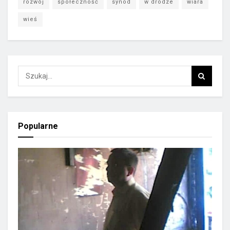
rozwój
społeczność
synod
w drodze
wiara
wieś
Popularne