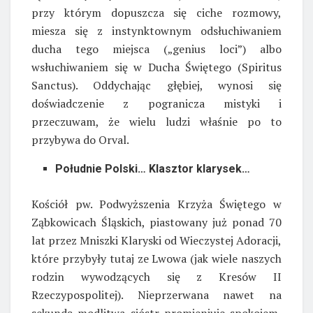
przy którym dopuszcza się ciche rozmowy,
miesza się z instynktownym odsłuchiwaniem
ducha tego miejsca („genius loci”) albo
wsłuchiwaniem się w Ducha Świętego (Spiritus
Sanctus). Oddychając głębiej, wynosi się
doświadczenie z pogranicza mistyki i
przeczuwam, że wielu ludzi właśnie po to
przybywa do Orval.
Południe Polski… Klasztor klarysek…
Kościół pw. Podwyższenia Krzyża Świętego w
Ząbkowicach Śląskich, piastowany już ponad 70
lat przez Mniszki Klaryski od Wieczystej Adoracji,
które przybyły tutaj ze Lwowa (jak wiele naszych
rodzin wywodzących się z Kresów II
Rzeczypospolitej). Nieprzerwana nawet na
sekundę modlitwa sióstr promieniuje spokojem,