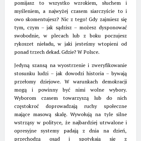
pomijasz to wszystko wzrokiem, słuchem i
myśleniem, a najwyżej czasem siarczyście to i
owo skomentujesz? Nic z tego! Gdy zajmiesz się
tym, czym – jak sądzisz – możesz dysponować
swobodnie, w plecach lub z boku poczujesz
rykoszet nieładu, w jaki jesteśmy wtopieni od
ponad trzech dekad. Gdzie? W Polsce.
Jedyną szansą na wyostrzenie i zweryfikowanie
stosunku ludzi – jak dowodzi historia – bywają
przełomy dziejowe. W warunkach demokracji
mogą i powinny być nimi wolne wybory.
Wyborom czasem towarzyszą lub do nich
częstokroć doprowadzają ruchy społeczne
mające masową skalę. Wywołują na tyle silne
wstrząsy w polityce, że najbardziej utrwalone i
opresyjne systemy padają z dnia na dzień,
przechodzą osąd i spotykają się z