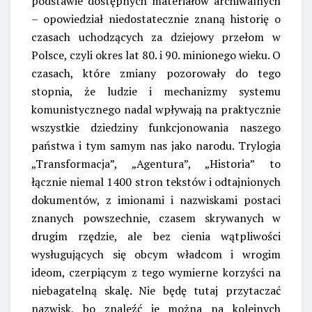
podstawie dostępnych materiałów archiwalnych
– opowiedział niedostatecznie znaną historię o
czasach uchodzących za dziejowy przełom w
Polsce, czyli okres lat 80. i 90. minionego wieku. O
czasach, które zmiany pozorowały do tego
stopnia, że ludzie i mechanizmy systemu
komunistycznego nadal wpływają na praktycznie
wszystkie dziedziny funkcjonowania naszego
państwa i tym samym nas jako narodu. Trylogia
„Transformacja”, „Agentura”, „Historia” to
łącznie niemal 1400 stron tekstów i odtajnionych
dokumentów, z imionami i nazwiskami postaci
znanych powszechnie, czasem skrywanych w
drugim rzędzie, ale bez cienia wątpliwości
wysługujących się obcym władcom i wrogim
ideom, czerpiącym z tego wymierne korzyści na
niebagatelną skalę. Nie będę tutaj przytaczać
nazwisk, bo znaleźć je można na kolejnych