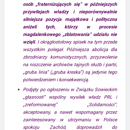
osób „fraternizujących się” w późniejszych
przywilejach władzy i nieporównywalnie
silniejsza pozycja majątkowa i polityczna
aniżeli tych, którzy w procesie
magdalenkowego „zblatowania” udziału nie
wzięli
. I okrągłostołowy spisek na tym przede
wszystkim polegał. Późniejsza abolicja dla
zbrodniarzy komunistycznych, przyzwolenie
na niszczenie archiwów tajnych służb i partii,
„gruba linia” („gruba kreska”) są jedynie tego
potwierdzeniem i konsekwencją.
Podjęty po ogłoszeniu w Związku Sowieckim
„głasnosti” wspólny wysiłek władz PRL i
„zreformowanej” „Solidarności”,
akceptowany, a nawet wspomagany przez
zainteresowany w utrzymaniu w Polsce
spokoju Zachód, doprowadził do