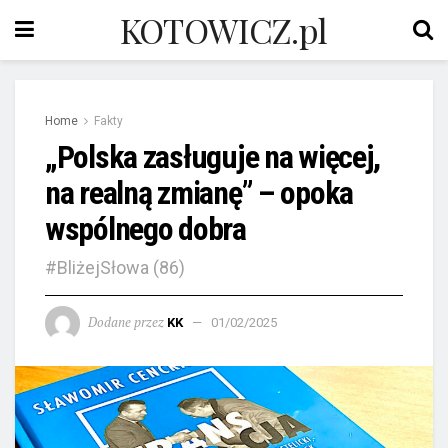
KOTOWICZ.pl
Home
Fakty
„Polska zasługuje na więcej,
na realną zmianę” – opoka
wspólnego dobra
#BliżejSłowa (86)
Dodane przez
KK
01/02/2025