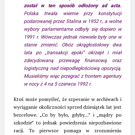
został w ten sposób odłożony ad acta.
Polska trwała wiernie przy konstytucji
podarowanej przez Stalina w 1952 r., a wolne
wybory parlamentarne odbyły się dopiero w
1991 r. Wówczas jednak niewiele były one w
stanie zmienić. Obóz okrągłostołowy dwa
lata po „transakcji epoki” okrzepł i miał
zdecydowaną przewagę finansową oraz
logistyczną nad niepodległościową opozycją.
Musieliśmy więc przegrać z frontem agentury
w nocy z 4 na 5 czerwca 1992 r.
Ktoś może pomyśleć, że szperanie w archiwach i
wyciąganie okoliczności sprzed dziesiątek lat jest
bezcelowe. „Co by było, gdyby…” i „mądry po
szkodzie” to jednak powiedzenia niepozbawione
racji. To pierwsze pomaga w zrozumieniu