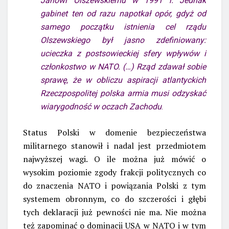
Janowi Olszewskiemu w 1991 r. Jednak
gabinet ten od razu napotkał opór, gdyż od
samego początku istnienia cel rządu
Olszewskiego był jasno zdefiniowany:
ucieczka z postsowieckiej sfery wpływów i
członkostwo w NATO. (…) Rząd zdawał sobie
sprawę, że w obliczu aspiracji atlantyckich
Rzeczpospolitej polska armia musi odzyskać
wiarygodność w oczach Zachodu
.
Status Polski w domenie bezpieczeństwa
militarnego stanowił i nadal jest przedmiotem
najwyższej wagi. O ile można już mówić o
wysokim poziomie zgody frakcji politycznych co
do znaczenia NATO i powiązania Polski z tym
systemem obronnym, co do szczerości i głębi
tych deklaracji już pewności nie ma. Nie można
też zapominać o dominacji USA w NATO i w tym