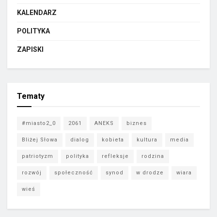
KALENDARZ
POLITYKA
ZAPISKI
Tematy
#miasto2_0
2061
ANEKS
biznes
Bliżej Słowa
dialog
kobieta
kultura
media
patriotyzm
polityka
refleksje
rodzina
rozwój
społeczność
synod
w drodze
wiara
wieś