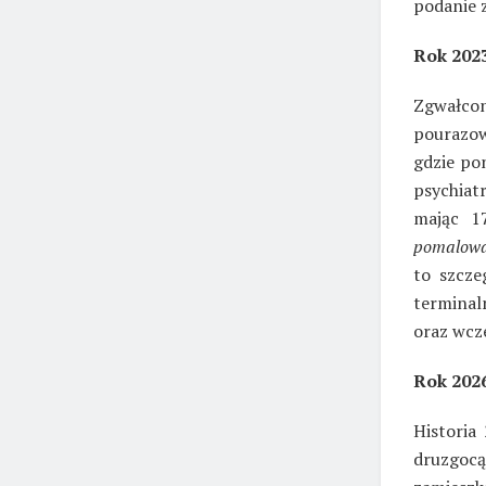
podanie 
Rok 2023
Zgwałcon
pourazow
gdzie po
psychiat
mając 1
pomalowa
to szcze
terminal
oraz wcz
Rok 2026
Historia
druzgocąc