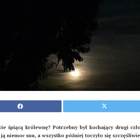
ie śpiącą królewnę? Potrzebny był kochający drugi czł
 ją niemoc snu, a wszystko później toczyło się szczęśliwie