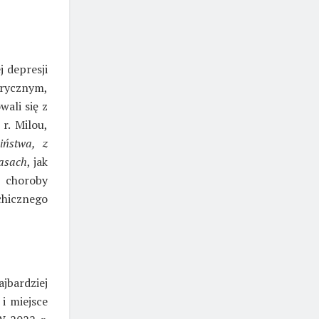
j depresji
trycznym,
ali się z
r. Milou,
iństwa, z
casach
, jak
u choroby
chicznego
jbardziej
 i miejsce