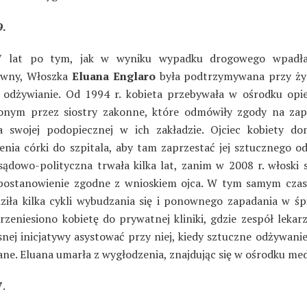
.
7 lat po tym, jak w wyniku wypadku drogowego wpadł
ywny, Włoszka
Eluana Englaro
była podtrzymywana przy ży
 odżywianie. Od 1994 r. kobieta przebywała w ośrodku op
nym przez siostry zakonne, które odmówiły zgody na zap
a swojej podopiecznej w ich zakładzie. Ojciec kobiety do
ienia córki do szpitala, aby tam zaprzestać jej sztucznego od
sądowo-polityczna trwała kilka lat, zanim w 2008 r. włoski 
postanowienie zgodne z wnioskiem ojca. W tym samym czas
ziła kilka cykli wybudzania się i ponownego zapadania w śp
rzeniesiono kobietę do prywatnej kliniki, gdzie zespół lekar
snej inicjatywy asystować przy niej, kiedy sztuczne odżywani
ne. Eluana umarła z wygłodzenia, znajdując się w ośrodku m
7
.