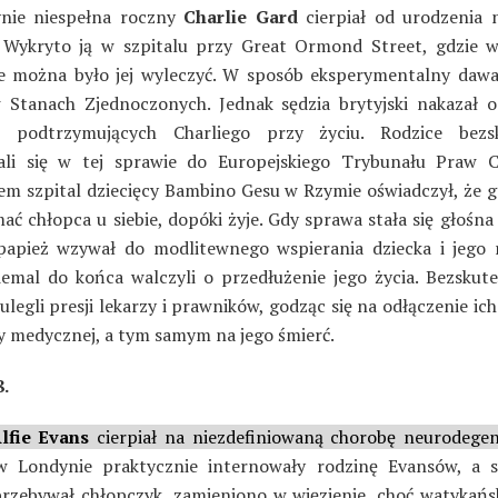
nie niespełna roczny
Charlie Gard
cierpiał od urodzenia 
 Wykryto ją w szpitalu przy Great Ormond Street, gdzie
ie można było jej wyleczyć. W sposób eksperymentalny daw
 Stanach Zjednoczonych. Jednak sędzia brytyjski nakazał o
ń podtrzymujących Charliego przy życiu. Rodzice bezsk
li się w tej sprawie do Europejskiego Trybunału Praw C
m szpital dziecięcy Bambino Gesu w Rzymie oświadczył, że g
ać chłopca u siebie, dopóki żyje. Gdy sprawa stała się głośna
 papież wzywał do modlitewnego wspierania dziecka i jego 
iemal do końca walczyli o przedłużenie jego życia. Bezskute
ulegli presji lekarzy i prawników, godząc się na odłączenie ic
y medycznej, a tym samym na jego śmierć.
.
lfie Evans
cierpiał na niezdefiniowaną chorobę neurodegen
 Londynie praktycznie internowały rodzinę Evansów, a s
rzebywał chłopczyk, zamieniono w więzienie, choć watykańsk