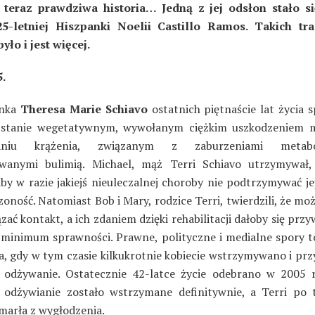
 teraz prawdziwa historia… Jedną z jej odsłon stało si
25-letniej Hiszpanki Noelii Castillo Ramos. Takich tra
było i jest więcej.
.
anka
Theresa Marie Schiavo
ostatnich piętnaście lat życia s
 stanie wegetatywnym, wywołanym ciężkim uszkodzeniem 
aniu krążenia, związanym z zaburzeniami metabo
wanymi bulimią. Michael, mąż Terri Schiavo utrzymywał,
aby w razie jakiejś nieuleczalnej choroby nie podtrzymywać j
oność. Natomiast Bob i Mary, rodzice Terri, twierdzili, że mo
zać kontakt, a ich zdaniem dzięki rehabilitacji dałoby się przy
 minimum sprawności. Prawne, polityczne i medialne spory to
a, gdy w tym czasie kilkukrotnie kobiecie wstrzymywano i pr
 odżywanie. Ostatecznie 42-latce życie odebrano w 2005 r.
 odżywianie zostało wstrzymane definitywnie, a Terri po 
marła z wygłodzenia.