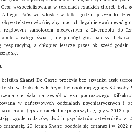
Gesu wyspecjalizowana w terapiach rzadkich chorób była 
a Alfiego. Państwo włoskie w kilka godzin przyznało dziec
 obywatelstwo włoskie, aby móc ich legalnie ewakuować g
ru rządowym samolotem medycznym z Liverpoolu do Rz
apele z całego świata, nie pomógł głos papieża. Lekarze 
ę respiracyjną, a chłopiec jeszcze przez ok. sześć godzin 
sząc się.
.
a belgijka
Shanti De Corte
przeżyła bez szwanku atak terro
lotnisku w Brukseli, w którym tuż obok niej zginęły 32 osoby.
rzenia cierpiała na zespół stresu pourazowego. Kilkakro
lizowana w państwowych oddziałach psychiatrycznych i p
rmakoterapii. Jej stan radykalnie pogorszył się, gdy w 2018 r. pa
Mając zgodę rodziców, dwóch psychiatrów zatwierdziło w 20
o eutanazję. 23-letnia Shanti poddała się eutanazji w 2022 r