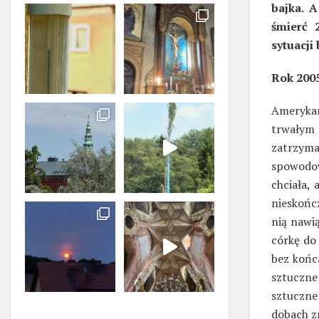
bajka. A
śmierć 
sytuacji 
Rok 2005
Ameryk
trwałym
zatrzym
spowodo
chciała, 
nieskończ
nią nawią
córkę do
bez końc
sztuczne
sztuczne
dobach z