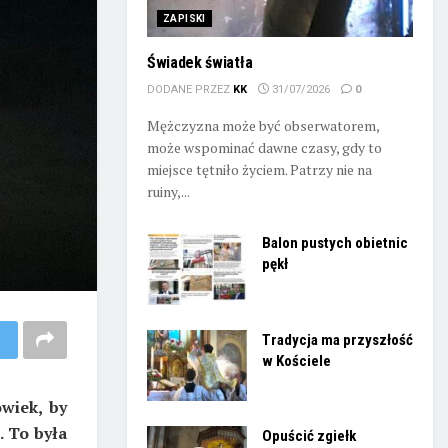
ZAPISKI
Świadek światła
DODANE PRZEZ
KK
31/07/2026
0
Mężczyzna może być obserwatorem,
może wspominać dawne czasy, gdy to
miejsce tętniło życiem. Patrzy nie na
ruiny,...
Balon pustych obietnic
pękł
Tradycja ma przyszłość
w Kościele
owiek, by
. To była
Opuścić zgiełk