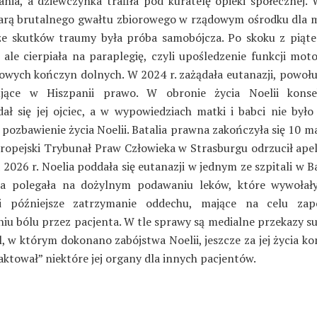
ania, a dziewczynka trafiła pod kuratelę opieki społecznej. 
iarą brutalnego gwałtu zbiorowego w rządowym ośrodku dla m
e skutków traumy była próba samobójcza. Po skoku z piąte
, ale cierpiała na paraplegię, czyli upośledzenie funkcji mot
iowych kończyn dolnych. W 2024 r. zażądała eutanazji, powołuj
ujące w Hiszpanii prawo. W obronie życia Noelii konse
ał się jej ojciec, a w wypowiedziach matki i babci nie było
 pozbawienie życia Noelii. Batalia prawna zakończyła się 10 m
uropejski Trybunał Praw Człowieka w Strasburgu odrzucił apel
2026 r. Noelia poddała się eutanazji w jednym ze szpitali w B
a polegała na dożylnym podawaniu leków, które wywołał
 i późniejsze zatrzymanie oddechu, mające na celu zapo
iu bólu przez pacjenta. W tle sprawy są medialne przekazy su
l, w którym dokonano zabójstwa Noelii, jeszcze za jej życia k
ktował” niektóre jej organy dla innych pacjentów.