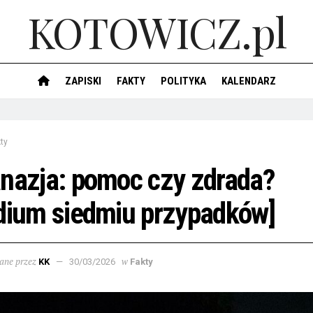
KOTOWICZ.pl
ZAPISKI
FAKTY
POLITYKA
KALENDARZ
ty
nazja: pomoc czy zdrada?
dium siedmiu przypadków]
ane przez
w
KK
30/03/2026
Fakty