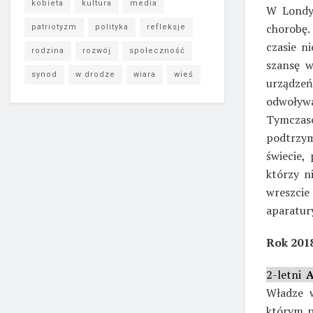
kobieta
kultura
media
W Londy
chorobę.
patriotyzm
polityka
refleksje
czasie n
rodzina
rozwój
społeczność
szansę w
synod
w drodze
wiara
wieś
urządze
odwoływa
Tymczase
podtrzym
świecie,
którzy n
wreszcie 
aparatur
Rok 2018
2-letni
A
Władze w
którym p