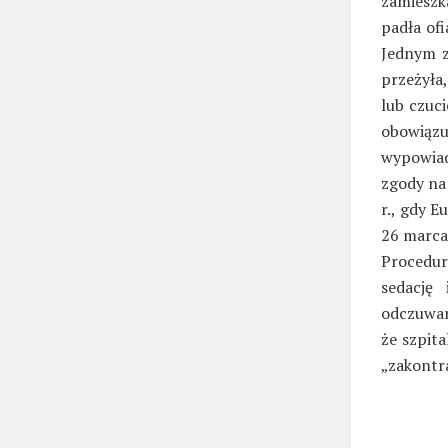
zamieszk
padła of
Jednym z
przeżyła
lub czuc
obowiąz
wypowiad
zgody na
r., gdy E
26 marca 
Procedur
sedację
odczuwan
że szpita
„zakontra