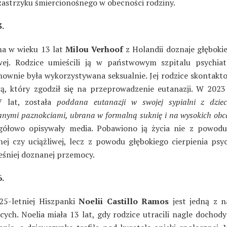
zastrzyku śmiercionośnego w obecności rodziny.
.
a w wieku 13 lat
Milou Verhoof
z Holandii doznaje głębokie
ej. Rodzice umieścili ją w państwowym szpitalu psychia
nownie była wykorzystywana seksualnie. Jej rodzice skontaktow
rą, który zgodził się na przeprowadzenie eutanazji. W 2023 
7 lat, została
poddana eutanazji w swojej sypialni z dziec
nymi paznokciami, ubrana w formalną suknię i na wysokich ob
gółowo opisywały media. Pobawiono ją życia nie z powod
nej czy uciążliwej, lecz z powodu głębokiego cierpienia psy
eśniej doznanej przemocy.
.
 25-letniej Hiszpanki
Noelii Castillo Ramos
jest jedną z na
ych. Noelia miała 13 lat, gdy rodzice utracili nagle dochody