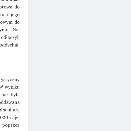
gotowa do
ku i jego
otowym do
ymu. Nie
odłączyli
oddychał.
rystyczny
 W wyniku
tnie była
oddawana
dła ofiarą
20 r. jej
. poprzez