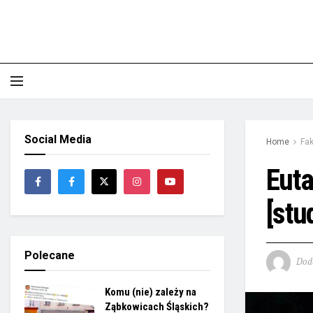
Social Media
Home
Fak
Euta
[stu
Polecane
Dod
Komu (nie) zależy na
Ząbkowicach Śląskich?