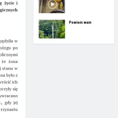
ę życie i
gicznych
Powiem wam
pędziła w
mózgu po
licznymi
 że żona
ej stanu w
żna było z
wrócić ich
czyły się
zywracano
, gdy jej
trzynastu