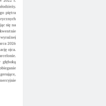
W 2022 r.
łodzieży.
go piętra
orycznych
ąc się na
kwentnie
 wyraźnej
arca 2026
ację ojca.
arcelonie.
y głęboką
bieganie
gerujące,
omercyjnie