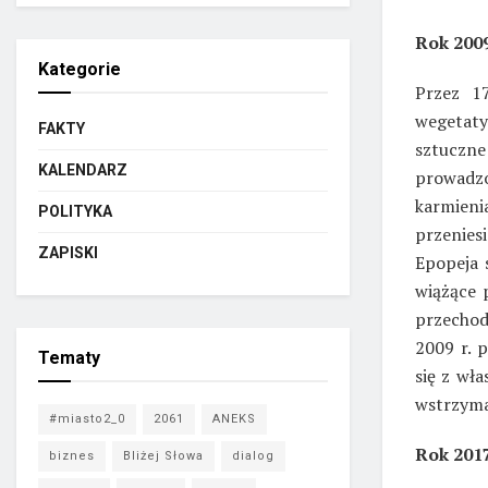
Rok 2009
Kategorie
Przez 1
wegetat
FAKTY
sztuczne
KALENDARZ
prowadzo
karmieni
POLITYKA
przenies
ZAPISKI
Epopeja 
wiążące 
przechod
2009 r. p
Tematy
się z wła
wstrzyma
#miasto2_0
2061
ANEKS
Rok 201
biznes
Bliżej Słowa
dialog