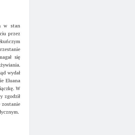
a w stan
ciu przez
iekuńczym
rzestanie
magał się
żywiania.
sąd wydał
ie Eluana
iączkę. W
zy zgodził
e zostanie
edycznym.