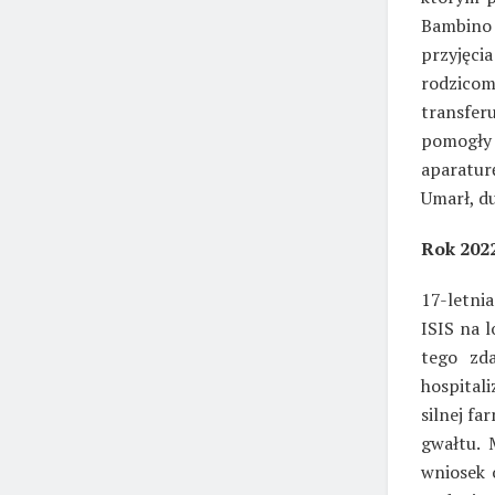
Bambino 
przyjęci
rodzicom
transfe
pomogły 
aparatur
Umarł, du
Rok 2022
17-letni
ISIS na 
tego zda
hospita
silnej fa
gwałtu. 
wniosek 