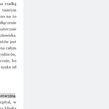
na rzadką
 w tamtym
ano na to
dłączenie
utecznie
złowieka.
otów jest
 na całym
rodziców,
cznie, bo
h synka od
eracyjną
.
zpital, w
a klinika