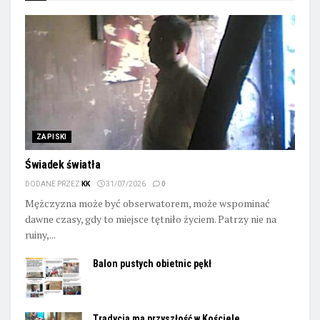
ZAPISKI
Świadek światła
DODANE PRZEZ
KK
31/07/2026
0
Mężczyzna może być obserwatorem, może wspominać
dawne czasy, gdy to miejsce tętniło życiem. Patrzy nie na
ruiny,...
Balon pustych obietnic pękł
Tradycja ma przyszłość w Kościele