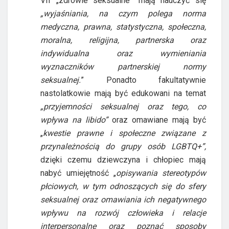
VII „zdrowie seksualne” mają nauczyć się
„wyjaśniania, na czym polega norma
medyczna, prawna, statystyczna, społeczna,
moralna, religijna, partnerska oraz
indywidualna oraz wymieniania
wyznaczników partnerskiej normy
seksualnej.
” Ponadto fakultatywnie
nastolatkowie mają być edukowani na temat
„przyjemności seksualnej oraz tego, co
wpływa na libido”
oraz omawiane mają być
„
kwestie prawne i społeczne związane z
przynależnością do grupy osób LGBTQ+”,
dzięki czemu dziewczyna i chłopiec mają
nabyć umiejętność „
opisywania stereotypów
płciowych, w tym odnoszących się do sfery
seksualnej oraz omawiania ich negatywnego
wpływu na rozwój człowieka i relacje
interpersonalne oraz poznać sposoby