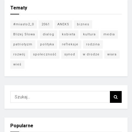
Tematy
#miasto2_0
2061
ANEKS
biznes
Bliżej Słowa
dialog
kobieta
kultura
media
patriotyzm
polityka
refleksje
rodzina
rozwój
społeczność
synod
w drodze
wiara
wieś
Popularne