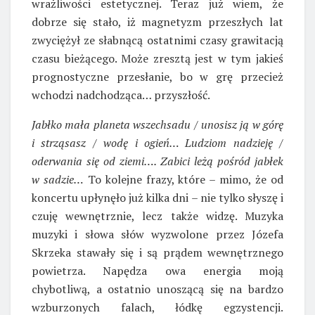
wrażliwości estetycznej. Teraz już wiem, że
dobrze się stało, iż magnetyzm przeszłych lat
zwyciężył ze słabnącą ostatnimi czasy grawitacją
czasu bieżącego. Może zresztą jest w tym jakieś
prognostyczne przesłanie, bo w grę przecież
wchodzi nadchodząca… przyszłość.
Jabłko mała planeta wszechsadu / unosisz ją w górę
i strząsasz / wodę i ogień… Ludziom nadzieję /
oderwania się od ziemi…. Zabici leżą pośród jabłek
w sadzie…
To kolejne frazy, które – mimo, że od
koncertu upłynęło już kilka dni – nie tylko słyszę i
czuję wewnętrznie, lecz także widzę. Muzyka
muzyki i słowa słów wyzwolone przez Józefa
Skrzeka stawały się i są prądem wewnętrznego
powietrza. Napędza owa energia moją
chybotliwą, a ostatnio unoszącą się na bardzo
wzburzonych falach, łódkę egzystencji.