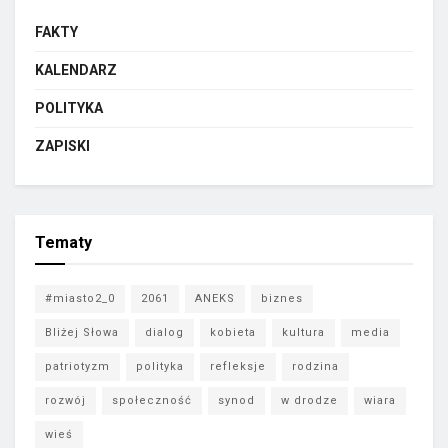
FAKTY
KALENDARZ
POLITYKA
ZAPISKI
Tematy
#miasto2_0
2061
ANEKS
biznes
Bliżej Słowa
dialog
kobieta
kultura
media
patriotyzm
polityka
refleksje
rodzina
rozwój
społeczność
synod
w drodze
wiara
wieś