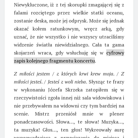
Niewykluczone, iż z tej skorupki zmagającej się z
falami rozciętego przez wielkie statki oceanu,
zostanie deska, może jej odprysk. Może się jednak
okazać kołem ratunkowym, wręcz arką, gdy
uznać, że nie wszystko i nie wszyscy utraciliśmy
widzenie światła niewidzialnego. Cała ta gama
skojarzeń wraca, gdy wsłuchuję się w
cyfrowy
zapis kolejnego fragmentu koncertu
.
Z miłości jestem / z których krwi krew moja. / Z
miłości jesteś. / Jesteś z woli nieba
. Słysząc te frazy
w wykonaniu Józefa Skrzeka zatopiłem się w
rzeczywistości zgoła innej niż sala widowiskowa i
nie przebywałem na widowni czy tym bardziej na
scenie. Mistrz przeniósł mnie w plener
ponadczasowości. Słowa…, te słowa! Muzyka…,
ta muzyka! Głos…, ten głos! Wykreowały aurę
wyprowadzającą z przywiązania do miejsca i