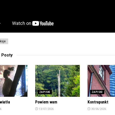
eksje
e
Posty
ZAPISKI
ZAPISKI
wiatła
Powiem wam
Kontrapunkt
6
13/07/2026
30/06/2026