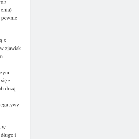
ego
zenia)
o pewnie
ą z
ów zjawisk
em
wszym
się z
ub dozą
negatywy
m w
 długo i