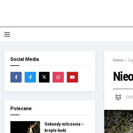
Social Media
Home
Zap
Nieo
Dod
Polecane
Sekundy milczenia –
krople łaski