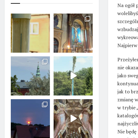
Na ogół p
wolelibyś
szczegól
wzbudzaj
wykreowan
Najpierw
Przeżyłe
nie okaza
jako sweg
kontynua
jak to br
zmianę w 
w trybie 
katalogów
najżyczli
Nie będę 