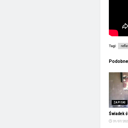
Tagi:
refl
Podobn
ZAPISKI
Świadek ś
31/07/202