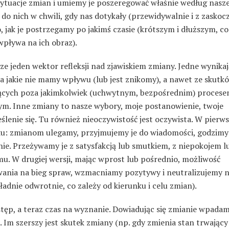
sytuacje zmian i umiemy je poszeregować właśnie według nasz
do nich w chwili, gdy nas dotykały (przewidywalnie i z zaskoc
, jak je postrzegamy po jakimś czasie (krótszym i dłuższym, c
wpływa na ich obraz).
cze jeden wektor refleksji nad zjawiskiem zmiany. Jedne wynikaj
na jakie nie mamy wpływu (lub jest znikomy), a nawet ze skutk
ących poza jakimkolwiek (uchwytnym, bezpośrednim) proces
ym. Inne zmiany to nasze wybory, moje postanowienie, twoje
ślenie się. Tu również nieoczywistość jest oczywista. W pier
u: zmianom ulegamy, przyjmujemy je do wiadomości, godzimy 
nie. Przeżywamy je z satysfakcją lub smutkiem, z niepokojem l
u. W drugiej wersji, mając wprost lub pośrednio, możliwość
wania na bieg spraw, wzmacniamy pozytywy i neutralizujemy 
ładnie odwrotnie, co zależy od kierunku i celu zmian).
stęp, a teraz czas na wyznanie. Dowiadując się zmianie wpada
. Im szerszy jest skutek zmiany (np. gdy zmienia stan trwający