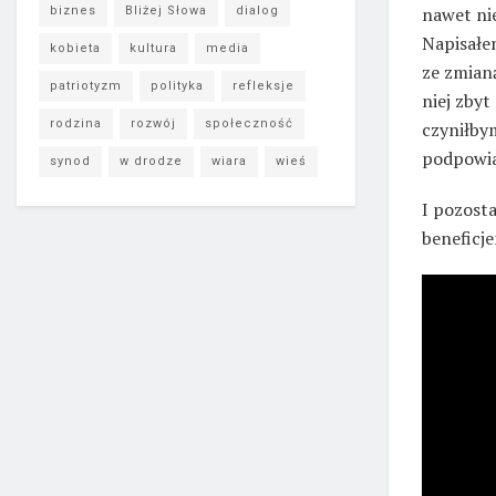
nawet nie
biznes
Bliżej Słowa
dialog
Napisałe
kobieta
kultura
media
ze zmian
patriotyzm
polityka
refleksje
niej zbyt
rodzina
rozwój
społeczność
czyniłbym
podpowia
synod
w drodze
wiara
wieś
I pozosta
beneficje