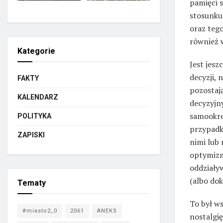
pamięci 
stosunku 
oraz tego
również 
Kategorie
Jest jesz
decyzji, 
FAKTY
pozostaj
KALENDARZ
decyzyjn
samookre
POLITYKA
przypadk
ZAPISKI
nimi lub 
optymizm
oddziały
(albo dok
Tematy
To był w
#miasto2_0
2061
ANEKS
nostalgię