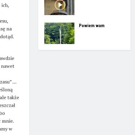
 ich,
esu,
Powiem wam
nsę na
 dotąd.
rawdzie
e nawet
zasu” …
eśloną
ale także
eszczał
 bo
c mnie.
mamy w