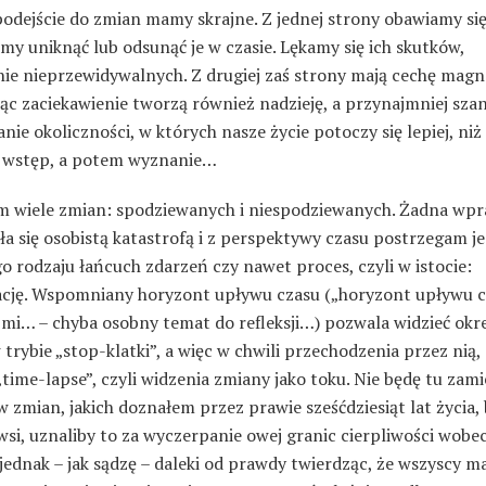
odejście do zmian mamy skrajne. Z jednej strony obawiamy się
my uniknąć lub odsunąć je w czasie. Lękamy się ich skutków,
nie nieprzewidywalnych. Z drugiej zaś strony mają cechę magn
ąc zaciekawienie tworzą również nadzieję, a przynajmniej sza
ie okoliczności, w których nasze życie potoczy się lepiej, niż
 wstęp, a potem wyznanie…
m wiele zmian: spodziewanych i niespodziewanych. Żadna wp
ła się osobistą katastrofą i z perspektywy czasu postrzegam j
o rodzaju łańcuch zdarzeń czy nawet proces, czyli w istocie:
cję. Wspomniany horyzont upływu czasu („horyzont upływu c
zmi… – chyba osobny temat do refleksji…) pozwala widzieć okr
trybie „stop-klatki”, a więc w chwili przechodzenia przez nią, 
„time-lapse”, czyli widzenia zmiany jako toku. Nie będę tu zami
 zmian, jakich doznałem przez prawie sześćdziesiąt lat życia,
wsi, uznaliby to za wyczerpanie owej granic cierpliwości wobe
jednak – jak sądzę – daleki od prawdy twierdząc, że wszyscy 