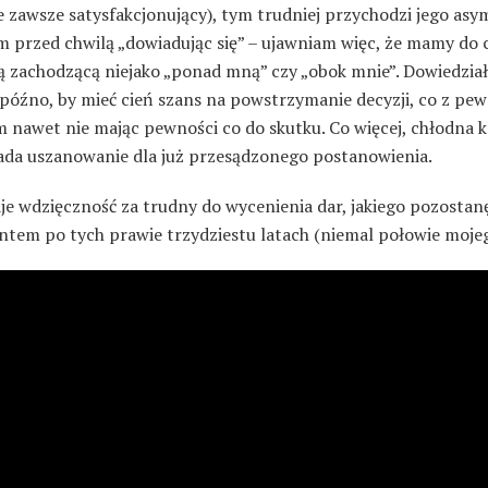
 zawsze satysfakcjonujący), tym trudniej przychodzi jego asym
m przed chwilą „dowiadując się” – ujawniam więc, że mamy do 
ą zachodzącą niejako „ponad mną” czy „obok mnie”. Dowiedział
 późno, by mieć cień szans na powstrzymanie decyzji, co z pe
 nawet nie mając pewności co do skutku. Co więcej, chłodna k
da uszanowanie dla już przesądzonego postanowienia.
je wdzięczność za trudny do wycenienia dar, jakiego pozostan
ntem po tych prawie trzydziestu latach (niemal połowie mojeg