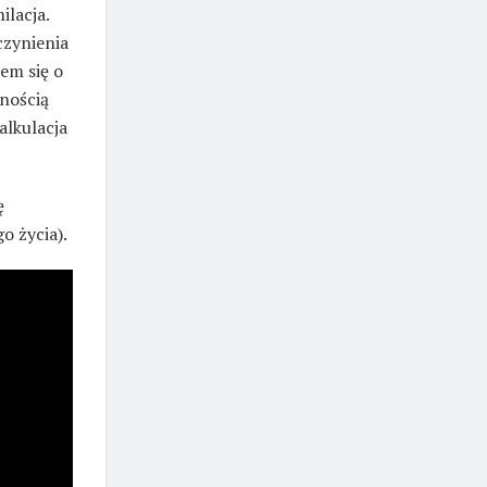
ilacja.
czynienia
em się o
wnością
alkulacja
ę
o życia).