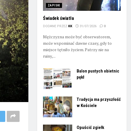
ZAPISKI
Świadek światła
DODANE PRZEZ
KK
31/07/2026
0
Mężczyzna może być obserwatorem,
może wspominać dawne czasy, gdy to
miejsce tętniło życiem. Patrzy nie na
ruiny,...
Balon pustych obietnic
pękł
Tradycja ma przyszłość
w Kościele
Opuścić zgiełk