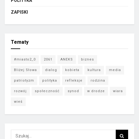
POLITYKA
ZAPISKI
Tematy
#miasto2_0
2061
ANEKS
biznes
Bliżej Słowa
dialog
kobieta
kultura
media
patriotyzm
polityka
refleksje
rodzina
rozwój
społeczność
synod
w drodze
wiara
wieś