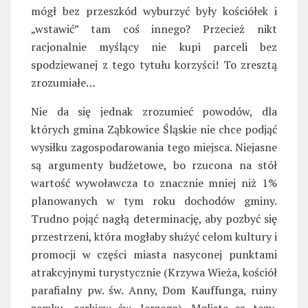
mógł bez przeszkód wyburzyć były kościółek i
„wstawić” tam coś innego? Przecież nikt
racjonalnie myślący nie kupi parceli bez
spodziewanej z tego tytułu korzyści! To zresztą
zrozumiałe…
Nie da się jednak zrozumieć powodów, dla
których gmina Ząbkowice Śląskie nie chce podjąć
wysiłku zagospodarowania tego miejsca. Niejasne
są argumenty budżetowe, bo rzucona na stół
wartość wywoławcza to znacznie mniej niż 1%
planowanych w tym roku dochodów gminy.
Trudno pojąć nagłą determinację, aby pozbyć się
przestrzeni, która mogłaby służyć celom kultury i
promocji w części miasta nasyconej punktami
atrakcyjnymi turystycznie (Krzywa Wieża, kościół
parafialny pw. św. Anny, Dom Kauffunga, ruiny
zamku, cerkiew św. Jerzego). Mgliste są tezy,