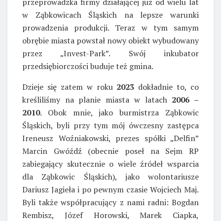
przeprowadzka firmy działającej już od wielu lat
w Ząbkowicach Śląskich na lepsze warunki
prowadzenia produkcji. Teraz w tym samym
obrębie miasta powstał nowy obiekt wybudowany
przez „Invest-Park”. Swój inkubator
przedsiębiorczości buduje też gmina.
Dzieje się zatem w roku
2023
dokładnie to, co
kreśliliśmy na planie miasta w latach
2006 –
2010
. Obok mnie, jako burmistrza Ząbkowic
Śląskich, byli przy tym mój ówczesny zastępca
Ireneusz Woźniakowski, prezes spółki „Delfin”
Marcin Gwóźdź (obecnie poseł na Sejm RP
zabiegający skutecznie o wiele źródeł wsparcia
dla Ząbkowic Śląskich), jako wolontariusze
Dariusz Jagieła i po pewnym czasie Wojciech Maj.
Byli także współpracujący z nami radni: Bogdan
Rembisz, Józef Horowski, Marek Ciapka,