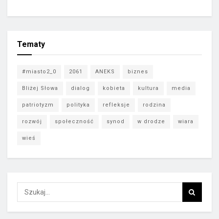
Tematy
#miasto2_0
2061
ANEKS
biznes
Bliżej Słowa
dialog
kobieta
kultura
media
patriotyzm
polityka
refleksje
rodzina
rozwój
społeczność
synod
w drodze
wiara
wieś