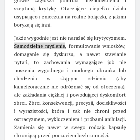
głowie zagłusza pomruki niezadowolenia i
szeptaną krytykę. Otaczające ciepełko działa
usypiająco i znieczula na realne bolączki, z jakimi
borykają się inni.
Jakże wygodnie jest nie narażać się krytycyzmem.
Samodzielne myślenie
, formułowanie wniosków,
domaganie się dyskursu, a nawet stawianie
pytań, to zachowania wymagające już nie
noszenia wygodnego i modnego ubranka lub
chodzenia w skąpym odzieniu (aby
kameleonicznie nie odróżniać się od otoczenia),
ale zakładania ciężkiej i powodującej dyskomfort
zbroi. Zbroi konsekwencji, precyzji, dociekliwości
i wyrazistości, która i tak nie chroni przed
ostracyzmem, wykluczeniem i próbami anihilacji.
Zamienia się nawet w swego rodzaju kapsułę
chroniącą przed poczuciem bezbronności.