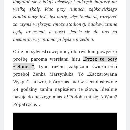
dogadać się z jakąś telewizją i nakręcić imprezę na
wielką skalę. Plac przy ruinach ząbkowickiego
zamku może być zbyt mały, więc trzeba się rozejrzeć
za czymś większym (może stadion?). Ząbkowiczanie
będą urzeczeni, a gości zjedzie się do nas co
niemiara, więc promocja będzie przednia
.
O ile po sylwestrowej nocy ubarwiałem powyższą
prośbę paroma wersjami hitu
„Przez te oczy
zielone…”
, tym razem załączam świeżuteńki
przebój Zenka Martyniuka. To „Zaczarowana
Wyspa” – utwór, który zaistniał w sieci dosłownie
24 godziny zanim napisałem te słowa. Idealnie
pasuje do naszego miasta! Podoba mi się. A Wam?
Popatrzcie…