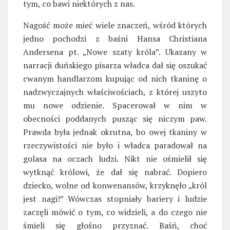
tym, co bawi niektórych z nas.
Nagość może mieć wiele znaczeń, wśród których
jedno pochodzi z baśni Hansa Christiana
Andersena pt. „Nowe szaty króla”. Ukazany w
narracji duńskiego pisarza władca dał się oszukać
cwanym handlarzom kupując od nich tkaninę o
nadzwyczajnych właściwościach, z której uszyto
mu nowe odzienie. Spacerował w nim w
obecności poddanych pusząc się niczym paw.
Prawda była jednak okrutna, bo owej tkaniny w
rzeczywistości nie było i władca paradował na
golasa na oczach ludzi. Nikt nie ośmielił się
wytknąć królowi, że dał się nabrać. Dopiero
dziecko, wolne od konwenansów, krzyknęło „król
jest nagi!” Wówczas stopniały bariery i ludzie
zaczęli mówić o tym, co widzieli, a do czego nie
śmieli się głośno przyznać. Baśń, choć