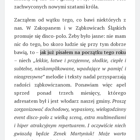
zachwyconych nowymi szatami króla.
Zacząłem od wątku tego, co bawi niektórych z
nas. W Zakopanem i w Ząbkowicach Śląskich
promuje się disco-polo. Żeby było jasne: nie mam
nic do tego, bo skoro ludzie się przy tym dobrze
bawią, to –
jak już pisałem na początku tego roku
– niech
„lekkie, łatwe i przyjemne, słodkie, ciepłe i
subtelne, nieskomplikowane, wpadające w pamięć i
nieagresywne”
melodie i teksty nadal przysparzają
radości ząbkowiczanom. Ponawiam więc apel
sprzed ponad trzech miesięcy, którego
adresatem był i jest włodarz naszej gminy.
Proszę
zorganizować dochodowy, wypasiony, wielogodzinny
event disco-polo z wielką sceną, extra multimediami
i hiper atrakcyjnym repertuarem. I oczywiście niech
gwiazdą będzie Zenek Martyniuk! Może warto