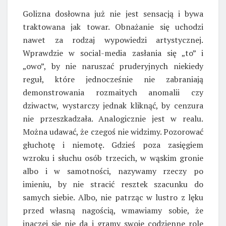
Golizna dosłowna już nie jest sensacją i bywa
traktowana jak towar. Obnażanie się uchodzi
nawet za rodzaj wypowiedzi artystycznej.
Wprawdzie w social-media zasłania się „to” i
„owo”, by nie naruszać pruderyjnych niekiedy
reguł, które jednocześnie nie zabraniają
demonstrowania rozmaitych anomalii czy
dziwactw, wystarczy jednak kliknąć, by cenzura
nie przeszkadzała. Analogicznie jest w realu.
Można udawać, że czegoś nie widzimy. Pozorować
głuchotę i niemotę. Gdzieś poza zasięgiem
wzroku i słuchu osób trzecich, w wąskim gronie
albo i w samotności, nazywamy rzeczy po
imieniu, by nie stracić resztek szacunku do
samych siebie. Albo, nie patrząc w lustro z lęku
przed własną nagością, wmawiamy sobie, że
inaczej się nie da i gramy swoje codzienne role