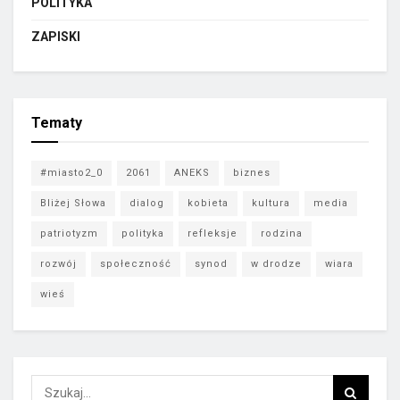
POLITYKA
ZAPISKI
Tematy
#miasto2_0
2061
ANEKS
biznes
Bliżej Słowa
dialog
kobieta
kultura
media
patriotyzm
polityka
refleksje
rodzina
rozwój
społeczność
synod
w drodze
wiara
wieś