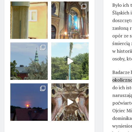
Było ich 
Śląskich 
doszczęt
zasłoną r
opór ze 
śmiercią 
w histori
osoby, kt
Badacze h
okoliczn
do ich is
naruszają
poćwiart
Ojciec Mi
dominika
wyniesion