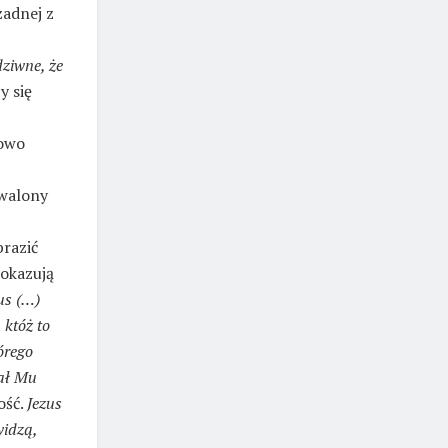
żadnej z
dziwne, że
y się
powo
rwalony
razić
pokazują
us (…)
 któż to
órego
dał Mu
ość.
Jezus
widzą,