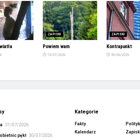
ZAPISKI
ZAPISKI
wiatła
Powiem wam
Kontrapunkt
6
13/07/2026
30/06/2026
sy
Kategorie
Fakty
Polity
ła
31/07/2026
Kalendarz
Zapisk
obietnic pękł
30/07/2026