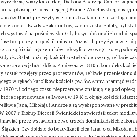
 wyrzekł się wiary katolickiej. Diakona Andrzeja Cantorisa poc
o na (dzisiaj już nieistniejącej) Bramie Wrocławskiej, następnie
zników. Umarł przeszyty wieloma strzałami nie przestając modl
e nie koniec. Każdy z zakonników, zanim został zabity, był ska
ich wystawić na pośmiewisko. Gdy husyci dokonali zbrodni, spal
 klasztor, po czym opuścili miasto. Pozostali przy życiu wierni 
e szczątki ciał męczenników i złożyli je we wnętrzu wypalone
 Gdy ok. 50 lat później, kościół został odbudowany, relikwie z
ano za specjalną tablicą. Ponieważ w 1810 r. kompleks koście
y został przejęty przez protestantów, relikwie przeniesiono d
ącego w rękach katolików kościoła pw. Św. Anny. Stamtąd wróc
 1970 r. i od tego czasu nieprzerwane znajdują się pod opieką
 które repatriowane ze Lwowa w 1946 r. objęły kościół i klaszto
relikwie Jana, Mikołaja i Andrzeja są wyeksponowane w prezbi
 W 2007 r. Biskup Diecezji Świdnickiej zatwierdził tekst modlitw
mawiać przez wstawiennictwo trzech dominikańskich zakonn
Śląskich. Czy dojdzie do beatyfikacji ojca Jana, ojca Mikołaja i 
 Męczeńska śmierć w obronie wiary i za Kościół skłania do za