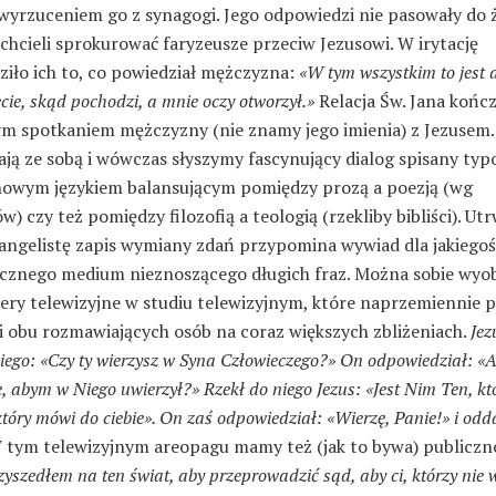
 wyrzuceniem go z synagogi. Jego odpowiedzi nie pasowały do 
e chcieli sprokurować faryzeusze przeciw Jezusowi. W irytację
iło ich to, co powiedział mężczyzna:
«W tym wszystkim to jest 
ecie, skąd pochodzi, a mnie oczy otworzył.»
Relacja Św. Jana kończ
 spotkaniem mężczyzny (nie znamy jego imienia) z Jezusem.
ją ze sobą i wówczas słyszymy fascynujący dialog spisany ty
nowym językiem balansującym pomiędzy prozą a poezją (wg
w) czy też pomiędzy filozofią a teologią (rzekliby bibliści). Ut
angelistę zapis wymiany zdań przypomina wywiad dla jakiegoś
icznego medium nieznoszącego długich fraz. Można sobie wyob
ery telewizyjne w studiu telewizyjnym, które naprzemiennie 
i obu rozmawiających osób na coraz większych zbliżeniach.
Jez
niego: «Czy ty wierzysz w Syna Człowieczego?» On odpowiedział: «A
ie, abym w Niego uwierzył?» Rzekł do niego Jezus: «Jest Nim Ten, kt
 który mówi do ciebie». On zaś odpowiedział: «Wierzę, Panie!» i od
 tym telewizyjnym areopagu mamy też (jak to bywa) publiczn
rzyszedłem na ten świat, aby przeprowadzić sąd, aby ci, którzy nie 