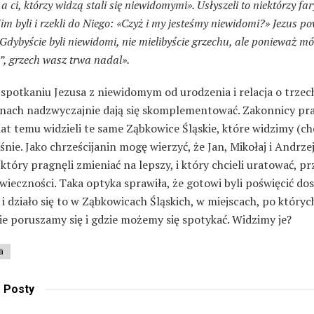
, a ci, którzy widzą stali się niewidomymi». Usłyszeli to niektórzy fa
im byli i rzekli do Niego: «Czyż i my jesteśmy niewidomi?» Jezus po
«Gdybyście byli niewidomi, nie mielibyście grzechu, ale ponieważ mó
, grzech wasz trwa nadal».
 spotkaniu Jezusa z niewidomym od urodzenia i relacja o trzec
nach nadzwyczajnie dają się skomplementować. Zakonnicy pr
lat temu widzieli te same Ząbkowice Śląskie, które widzimy (ch
nie. Jako chrześcijanin mogę wierzyć, że Jan, Mikołaj i Andrzej
 który pragnęli zmieniać na lepszy, i który chcieli uratować, pr
ieczności. Taka optyka sprawiła, że gotowi byli poświęcić do
i działo się to w Ząbkowicach Śląskich, w miejscach, po któryc
e poruszamy się i gdzie możemy się spotykać. Widzimy je?
a
e
Posty