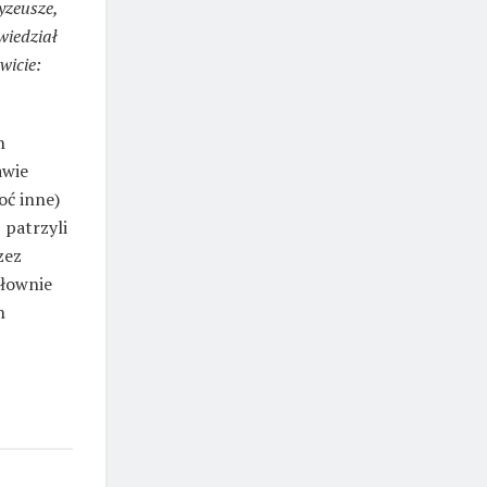
ryzeusze,
wiedział
wicie:
h
awie
oć inne)
 patrzyli
zez
słownie
h