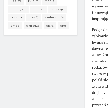
kobieta
kultura
media
wyniesien
patriotyzm
polityka
refleksje
to niewą
rodzina
rozwój
społeczność
inspirują
synod
w drodze
wiara
wieś
Będąc dzi
ząbkowic
Ewangelii
dawna re
zauważon
choroby m
rodziców.
twarz w p
polski s
życiu wid
drążącyc
zasadzie
przezeń 