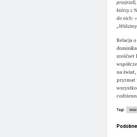
przejrzeli
którzy z N
do nich: 
„Widzimy”
Relacja o
dominika
sześćset 
współcześ
na świat,
pryzmat w
wszystko 
codzienni
Tagi:
wiar
Podobn