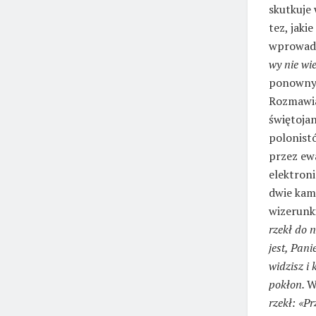
skutkuje
tez, jaki
wprowadz
wy nie wi
ponownym
Rozmawia
świętoja
polonistó
przez ew
elektron
dwie kam
wizerunk
rzekł do 
jest, Pan
widzisz i
pokłon.
W
rzekł: «P