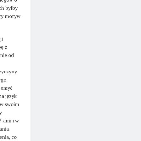
ich byłby
bry motyw
ji
pę z
mnie od
rzyczyny
ego
rzemyć
na język
y w swoim
y
P-ami i w
ania
nia, co