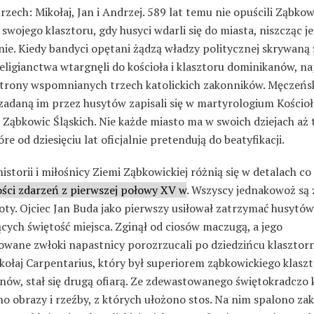
trzech: Mikołaj, Jan i Andrzej. 589 lat temu nie opuścili Ząbkow
i swojego klasztoru, gdy husyci wdarli się do miasta, niszcząc je
nie. Kiedy bandyci opętani żądzą władzy politycznej skrywaną 
eligianctwa wtargnęli do kościoła i klasztoru dominikanów, na
strony wspomnianych trzech katolickich zakonników. Męczeńs
zadaną im przez husytów zapisali się w martyrologium Kościoła
i Ząbkowic Śląskich. Nie każde miasto ma w swoich dziejach aż 
óre od dziesięciu lat oficjalnie pretendują do beatyfikacji.
istorii i miłośnicy Ziemi Ząbkowickiej różnią się w detalach co
ości zdarzeń z pierwszej połowy XV w
. Wszyscy jednakowoż są 
toty. Ojciec Jan Buda jako pierwszy usiłował zatrzymać husytów
cych świętość miejsca. Zginął od ciosów maczugą, a jego
owane zwłoki napastnicy porozrzucali po dziedzińcu klasztor
kołaj Carpentarius, który był superiorem ząbkowickiego klasz
nów, stał się drugą ofiarą. Ze zdewastowanego świętokradczo 
o obrazy i rzeźby, z których ułożono stos. Na nim spalono za