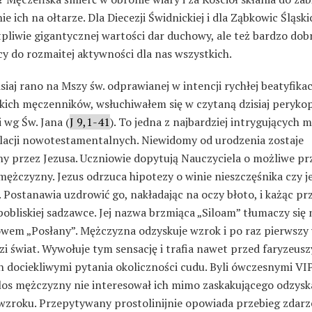
ie ich na ołtarze. Dla Diecezji Świdnickiej i dla Ząbkowic Śląsk
tpliwie gigantycznej wartości dar duchowy, ale też bardzo do
cy do rozmaitej aktywności dla nas wszystkich.
siaj rano na Mszy św. odprawianej w intencji rychłej beatyfikac
kich męczenników, wsłuchiwałem się w czytaną dzisiaj peryko
 wg Św. Jana (
J 9,1-41
). To jedna z najbardziej intrygujących 
lacji nowotestamentalnych. Niewidomy od urodzenia zostaje
y przez Jezusa. Uczniowie dopytują Nauczyciela o możliwe p
ężczyzny. Jezus odrzuca hipotezy o winie nieszczęśnika czy j
 Postanawia uzdrowić go, nakładając na oczy błoto, i każąc p
obliskiej sadzawce. Jej nazwa brzmiąca „Siloam” tłumaczy się 
łowem „Posłany”. Mężczyzna odzyskuje wzrok i po raz pierwsz
zi świat. Wywołuje tym sensację i trafia nawet przed faryzeusz
h dociekliwymi pytania okoliczności cudu. Byli ówczesnymi VI
 los mężczyzny nie interesował ich mimo zaskakującego odzysk
wzroku. Przepytywany prostolinijnie opowiada przebieg zdarze