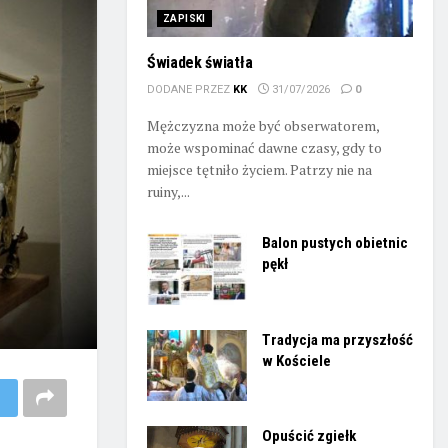
ZAPISKI
Świadek światła
DODANE PRZEZ
KK
31/07/2026
0
Mężczyzna może być obserwatorem,
może wspominać dawne czasy, gdy to
miejsce tętniło życiem. Patrzy nie na
ruiny,...
Balon pustych obietnic
pękł
Tradycja ma przyszłość
w Kościele
Opuścić zgiełk