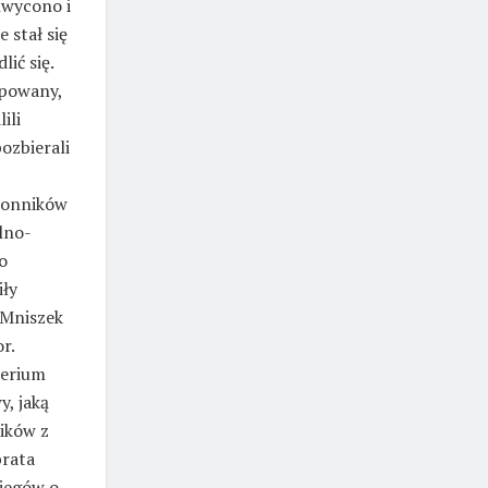
hwycono i
 stał się
ić się.
lpowany,
ili
pozbierali
j
akonników
lno-
o
iły
 Mniszek
r.
terium
y, jaką
ików z
brata
biegów o