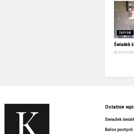
ZAPISKI
Świadek ś
31/07/202
Ostatnie wpi
Świadek świat
Balon pustych 