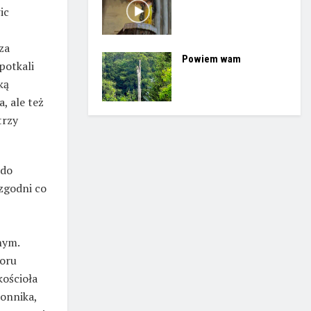
ic
za
Powiem wam
potkali
ką
, ale też
trzy
 do
zgodni co
nym.
toru
kościoła
konnika,