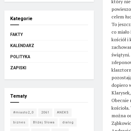
który nie
powieszon
celem łuc
Kategorie
To jeszcz
co miało 
FAKTY
kościół i
KALENDARZ
zachowan
świątyni.
POLITYKA
zdeponow
ZAPISKI
klasztorn
pozostaj
dopiero w
Klarysek,
Tematy
Obecnie 
kościoła.
#miasto2_0
2061
ANEKS
można od
Ząbkowic 
biznes
Bliżej Słowa
dialog
Andrzeja?