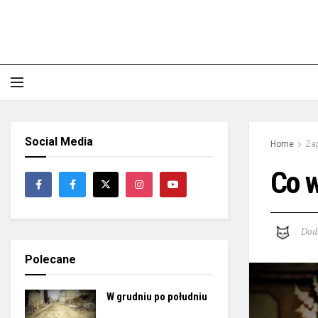
Social Media
Home
Zap
Co w
Dod
Polecane
W grudniu po południu