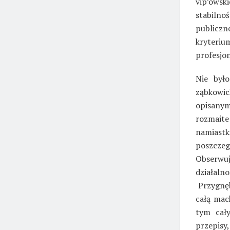
vip’owsk
stabilno
publiczn
kryteri
profesjon
Nie był
ząbkowic
opisanym
rozmaite
namiast
poszcze
Obserwu
działaln
Przygnęb
całą mac
tym cały
przepisy