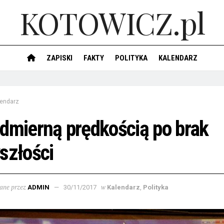
KOTOWICZ.pl
ZAPISKI
FAKTY
POLITYKA
KALENDARZ
lendarz
dmierną prędkością po brak
szłości
ane przez
w
ADMIN
30/11/2017
Kalendarz
,
Polityka