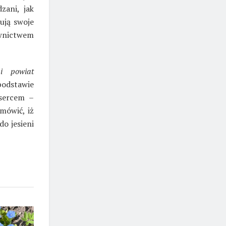
zani, jak
ują swoje
ownictwem
i powiat
 podstawie
 sercem –
mówić, iż
o jesieni