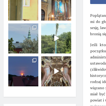
Poplątan
mi do gł
sesję, la
bronią si
Jeśli kt
początku
administ
ustawo
(zlikwid
historyc
rodzaj i
wiązano 
miał być
powiat i