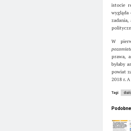
istocie 
wygląda 
zadania,
politycz
W pier
pozamiat
prawa, a
byłaby a
powiat z
2018 r. 
Tagi:
dial
Podobn