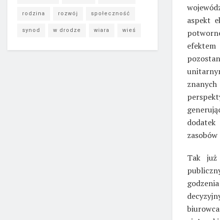
wojewódz
rodzina
rozwój
społeczność
aspekt e
synod
w drodze
wiara
wieś
potworne
efektem
pozostan
unitarny
znanych
perspek
generują
dodatek
zasobów 
Tak już
publiczn
godzeni
decyzyjn
biurowca