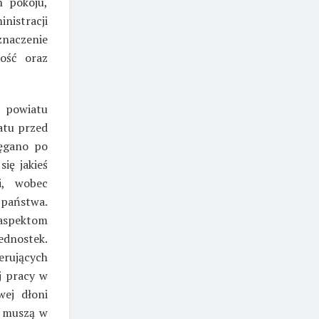
h pokoju,
nistracji
znaczenie
ość oraz
 powiatu
atu przed
ięgano po
ię jakieś
i, wobec
państwa.
aspektom
ednostek.
erujących
j pracy w
wej dłoni
, muszą w