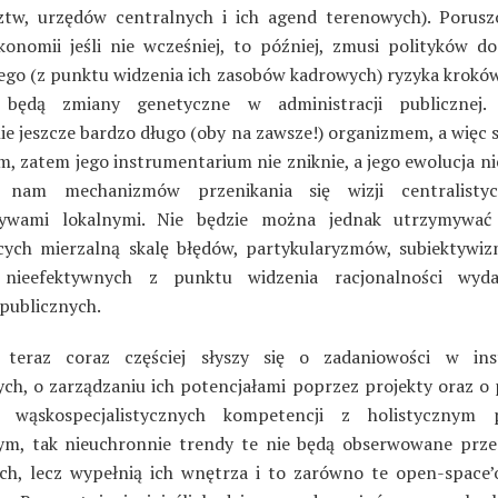
tw, urzędów centralnych i ich agend terenowych). Porusz
konomii jeśli nie wcześniej, to później, zmusi polityków do
go (z punktu widzenia ich zasobów kadrowych) ryzyka kroków
 będą zmiany genetyczne w administracji publicznej.
ie jeszcze bardzo długo (oby na zawsze!) organizmem, a więc
m, zatem jego instrumentarium nie zniknie, a jego ewolucja ni
 nam mechanizmów przenikania się wizji centralisty
tywami lokalnymi. Nie będzie można jednak utrzymywać 
cych mierzalną skalę błędów, partykularyzmów, subiektywi
 nieefektywnych z punktu widzenia racjonalności wyda
publicznych.
 teraz coraz częściej słyszy się o zadaniowości w inst
ych, o zarządzaniu ich potencjałami poprzez projekty oraz o 
a wąskospecjalistycznych kompetencji z holistycznym 
ym, tak nieuchronnie trendy te nie będą obserwowane prz
ch, lecz wypełnią ich wnętrza i to zarówno te open-space’o