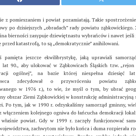
ie z pomieszaniem i powiat pozamiatają. Takie spostrzeżenie
owy po dzisiejszych „obradach” rady powiatu ząbkowickiego. Z
wina bierności zasypuje dziewiętnastu wybrańców i nawet jeśli
ę przed katastrofą, to są „demokratycznie” anihilowani.
oś pamięta jeszcze ekwilibrystykę, jaką uprawiali samorz
 lat 90., aby ulokować w Ząbkowicach Śląskich tzw. „rejon
racji ogólnej”, na bazie której niespełna dziesięć la
dawca zdecydował o przywróceniu powiatu ząbkow
owanego w 1976 r.), to wie, że myśl o tym, by ubrać geog
zny obszar Ziemi Ząbkowickiej w konstrukcję administracyjną 
dei. Po tym, jak w 1990 r. odzyskaliśmy samorząd gminny, wiel
z włączeniem kolejnego ogniwa do łańcucha demokracji lokaln
 właśnie powiat. Gdy w 1999 r. zaczęły funkcjonować sa
 województwa, zachwytom nie było końca i duma rozpierała rze