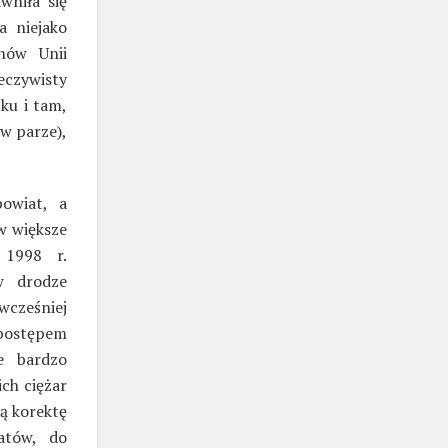
wniła się
a niejako
nów Unii
eczywisty
ku i tam,
w parze),
owiat, a
w większe
 1998 r.
w drodze
wcześniej
postępem
e bardzo
ich ciężar
ną korektę
atów, do