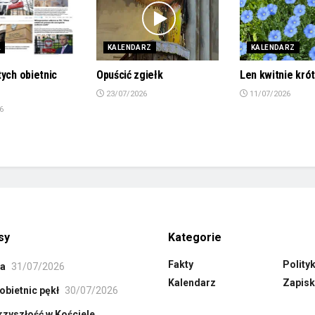
A
KALENDARZ
KALENDARZ
tych obietnic
Opuścić zgiełk
Len kwitnie kró
23/07/2026
11/07/2026
6
sy
Kategorie
Fakty
Polity
ła
31/07/2026
Kalendarz
Zapisk
obietnic pękł
30/07/2026
rzyszłość w Kościele