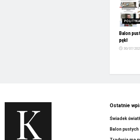
POLITYK
Balon pus
pękł
30/07/202
Ostatnie wpi
Świadek świat
Balon pustych 
Tradycja ma p