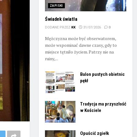
ZAPISKI
Świadek światła
DODANE PRZEZ
KK
31/07/2026
0
Mężczyzna może być obserwatorem,
może wspominać dawne czasy, gdy to
miejsce tętniło życiem. Patrzy nie na
ruiny,...
Balon pustych obietnic
pękł
Tradycja ma przyszłość
w Kościele
Opuścić zgiełk