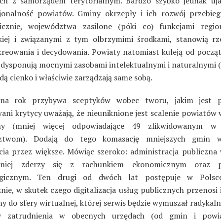
ch z samorządem terytorialnym. Bardzo szybko jednak uja
jonalność powiatów. Gminy okrzepły i ich rozwój przebieg
icznie, województwa zasilone (póki co) funkcjami regio
kiej i związanymi z tym olbrzymimi środkami, stanowią rz
kreowania i decydowania. Powiaty natomiast kuleją od począt
e dysponują mocnymi zasobami intelektualnymi i naturalnymi (
ą cienko i właściwie zarządzają same sobą.
na rok przybywa sceptyków wobec tworu, jakim jest p
ani krytycy uważają, że nieuniknione jest scalenie powiatów 
my (mniej więcej odpowiadające 49 zlikwidowanym w
ztwom). Dodają do tego komasację mniejszych gmin 
cia przez większe. Mówiąc szeroko: administracja publiczna 
niej zderzy się z rachunkiem ekonomicznym oraz 
ogicznym. Ten drugi od dwóch lat postępuje w Polsc
ie, w skutek czego digitalizacja usług publicznych przenosi 
y do sfery wirtualnej, której serwis będzie wymuszał radykal
ry zatrudnienia w obecnych urzędach (od gmin i powi