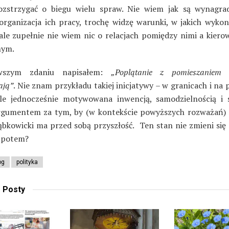
rozstrzygać o biegu wielu spraw. Nie wiem jak są wynagrad
organizacja ich pracy, trochę widzę warunki, w jakich wykon
 ale zupełnie nie wiem nic o relacjach pomiędzy nimi a kier
nym.
wszym zdaniu napisałem:
„Poplątanie z pomieszaniem 
ają”
. Nie znam przykładu takiej inicjatywy – w granicach i na
le jednocześnie motywowana inwencją, samodzielnością i
rgumentem za tym, by (w kontekście powyższych rozważań) 
ąbkowicki ma przed sobą przyszłość. Ten stan nie zmieni się d
A potem?
og
polityka
e
Posty