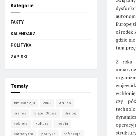
związany
Kategorie
dysfunkc
autonom
FAKTY
Europejs
ośrodek 
KALENDARZ
gdzie ni
POLITYKA
tam przęd
ZAPISKI
Z roku 
umiarkow
organiz
wojewód
Tematy
wchłonię
czy póź
#miasto2_0
2061
ANEKS
technol
biznes
Bliżej Słowa
dialog
dynamiczn
operacyjn
kobieta
kultura
media
struktu
patriotyzm
polityka
refleksje