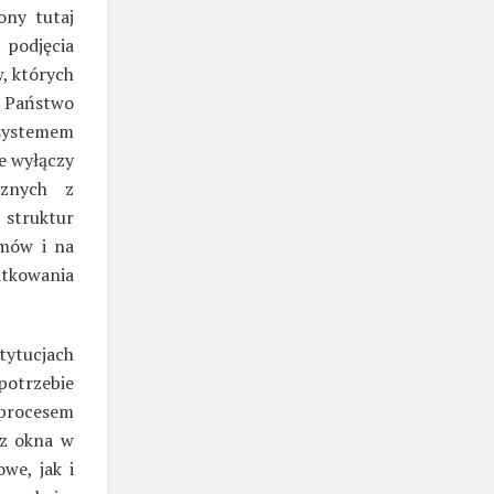
ony tutaj
 podjęcia
, których
 Państwo
 systemem
e wyłączy
cznych z
struktur
zmów i na
tkowania
ytucjach
potrzebie
procesem
ez okna w
we, jak i