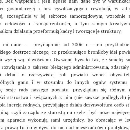
ie. Bez wątpienia i jeśli będzie nam dane żyć w warunkac
ści gospodarczej i bez cywilizacyjnych rewolucji, w admi
ej, szczególnie w jej sektorze samorządowym, wzrośnie 
um celowości i transparentności, a tym samym kreatywn
alizm działania przeformują kadry i tworzące je struktury.
o mi dane – przynajmniej od 2006 r. – na przykładzie
kiego dostrzec niczego, co przekonująco broniłoby idei powi
i wyżej wątpliwościami. Owszem, bywało tak, że śmielej s
 rozwiązania z zakresu bieżącego administrowania, zdarzały s
ki debat o rzeczywistej roli powiatu wobec obywatel
gólnych gmin i w stosunku do innych ogniw systemu 
ję sesje rady naszego powiatu, przyglądam się różnym 
ości starostwa i związanych z nim (nie zawsze podległych) j
ia inercja radnych, przybijająco działa dezynwoltura osób st
hiną, czyli zarządu ze starostą na czele i być może najwięce
m aparacie wykonują sami urzędnicy, bo obracając w le
, a prawą to, co wpływa do nich od mieszkańców i polityków