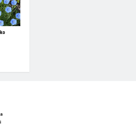
tko
ka
i