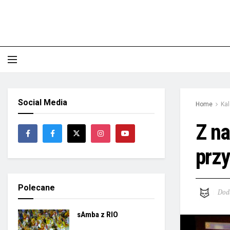
Social Media
Home
Ka
Z na
przy
Polecane
Dod
sAmba z RIO