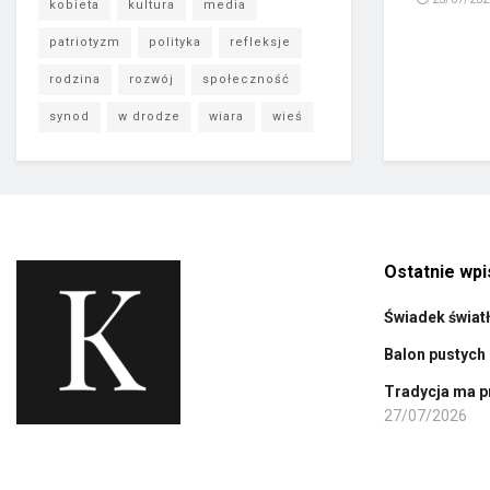
kobieta
kultura
media
patriotyzm
polityka
refleksje
rodzina
rozwój
społeczność
synod
w drodze
wiara
wieś
Ostatnie wpi
Świadek świat
Balon pustych 
Tradycja ma p
27/07/2026