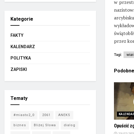
w przestr
nazistow
arcybisk
Kategorie
wykładow
świątobl
FAKTY
przez kom
KALENDARZ
Tagi:
wiar
POLITYKA
ZAPISKI
Podobn
Tematy
KALENDA
#miasto2_0
2061
ANEKS
Opuścić z
biznes
Bliżej Słowa
dialog
23/07/202