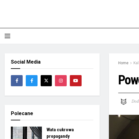
Social Media
Home
Ka
Powo
Dod
Polecane
Wata cukrowa
propagandy