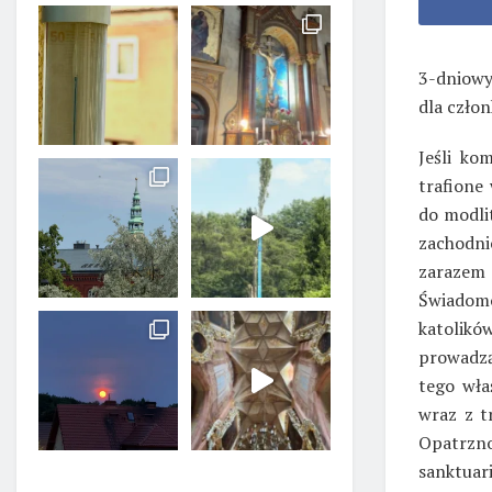
3-dniowy
dla człon
Jeśli ko
trafione
do modlit
zachodni
zarazem
Świadomo
katolikó
prowadzą
tego wła
wraz z t
Opatrzno
sanktuar