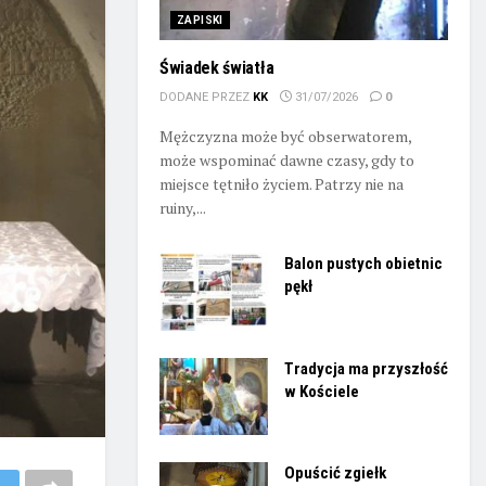
ZAPISKI
Świadek światła
DODANE PRZEZ
KK
31/07/2026
0
Mężczyzna może być obserwatorem,
może wspominać dawne czasy, gdy to
miejsce tętniło życiem. Patrzy nie na
ruiny,...
Balon pustych obietnic
pękł
Tradycja ma przyszłość
w Kościele
Opuścić zgiełk