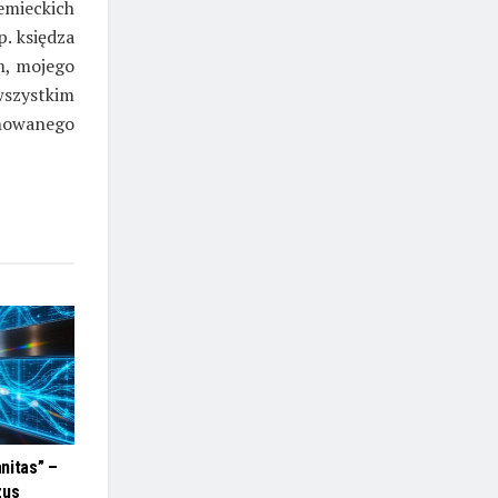
iemieckich
. księdza
m, mojego
wszystkim
onowanego
nitas” –
zus