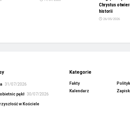
Chrystus otwier
historii
26/05/2026
sy
Kategorie
Fakty
Polity
ła
31/07/2026
Kalendarz
Zapisk
obietnic pękł
30/07/2026
rzyszłość w Kościele