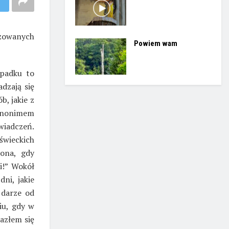
izowanych
Powiem wam
ypadku to
dzają się
b, jakie z
synonimem
iadczeń.
świeckich
zona, gdy
i!” Wokół
ni, jakie
 darze od
iu, gdy w
azłem się