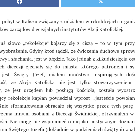
 pobyt w Kaliszu związany z udziałem w rekolekcjach organ
ków zarządów diecezjalnych instytutów Akcji Katolickiej.
muś słowo „rekolekcje” kojarzy się z ciszą – to w tym prz
 wyobrażenie. Gdyby ktoś sądził, że ćwiczenia duchowe sprowa
wy i słuchania, jest w błędzie. Jako jednak z kilkudziesięciu osó
ch diecezji zjechały się do miasta, którego patronem i 
 jest Święty Józef, miałem mnóstwo inspirujących dośw
ść, że Akcja Katolicka nie jest tylko stowarzyszeniem 
w, że jest urzędem lub posługą Kościoła, została wyostr
cy rekolekcje kapłan powiedział wprost: „jesteście powołan
śnie sformułowania obracało się wszystko przez tych parę d
rzema innymi osobami z Diecezji Świdnickiej, otrzymałem w
ści. Nie mogę nie wspomnieć o niejako mistycznym doznan
ium Świętego Józefa (dokładnie w podziemiach świątyni) znal