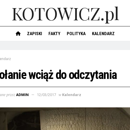
KOTOWICZ.pl
ZAPISKI
FAKTY
POLITYKA
KALENDARZ
lendarz
łanie wciąż do odczytania
ane przez
w
ADMIN
12/03/2017
Kalendarz