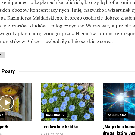
zeni pamięci o kapłanach katolickich, którzy byli ofiarami n
skich obozów koncentracyjnych. Imię, nazwisko i wizerunek śp
upa Kazimierza Majdańskiego, którego osobiście dobrze znałe
cy z czasów studiów teologicznych w Warszawie, a przede 
iwego kapłana udręczonego przez Niemców, potem represj
unistów w Polsce – wzbudziły silniejsze bicie serca.
a
e
Posty
RZ
KALENDARZ
KALENDARZ
giełk
Len kwitnie krótko
„Magnifica huma
droga, którą Je
6
11/07/2026