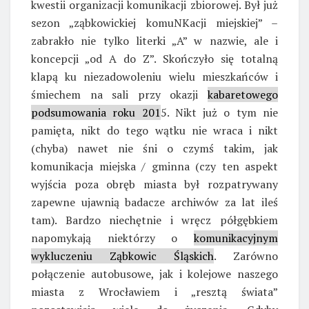
kwestii organizacji komunikacji zbiorowej. Był już
sezon „ząbkowickiej komuNKacji miejskiej” –
zabrakło nie tylko literki „A” w nazwie, ale i
koncepcji „od A do Z”. Skończyło się totalną
klapą ku niezadowoleniu wielu mieszkańców i
śmiechem na sali przy okazji
kabaretowego
podsumowania roku 201
5. Nikt już o tym nie
pamięta, nikt do tego wątku nie wraca i nikt
(chyba) nawet nie śni o czymś takim, jak
komunikacja miejska / gminna (czy ten aspekt
wyjścia poza obręb miasta był rozpatrywany
zapewne ujawnią badacze archiwów za lat ileś
tam). Bardzo niechętnie i wręcz półgębkiem
napomykają niektórzy o
komunikacyjnym
wykluczeniu Ząbkowic Śląskich
. Zarówno
połączenie autobusowe, jak i kolejowe naszego
miasta z Wrocławiem i „resztą świata”