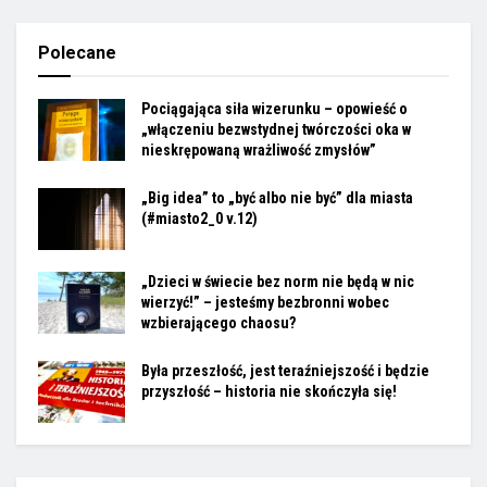
Polecane
Pociągająca siła wizerunku – opowieść o
„włączeniu bezwstydnej twórczości oka w
nieskrępowaną wrażliwość zmysłów”
„Big idea” to „być albo nie być” dla miasta
(#miasto2_0 v.12)
„Dzieci w świecie bez norm nie będą w nic
wierzyć!” – jesteśmy bezbronni wobec
wzbierającego chaosu?
Była przeszłość, jest teraźniejszość i będzie
przyszłość – historia nie skończyła się!