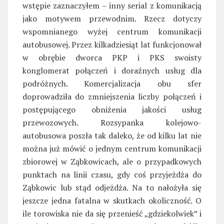
wstępie zaznaczyłem – inny serial z komunikacją
jako motywem przewodnim. Rzecz dotyczy
wspomnianego wyżej centrum komunikacji
autobusowej. Przez kilkadziesiąt lat funkcjonował
w obrębie dworca PKP i PKS swoisty
konglomerat połączeń i doraźnych usług dla
podróżnych. Komercjalizacja obu sfer
doprowadziła do zmniejszenia liczby połączeń i
postępującego obniżenia jakości usług
przewozowych. Rozsypanka kolejowo-
autobusowa poszła tak daleko, że od kilku lat nie
można już mówić o jednym centrum komunikacji
zbiorowej w Ząbkowicach, ale o przypadkowych
punktach na linii czasu, gdy coś przyjeżdża do
Ząbkowic lub stąd odjeżdża. Na to nałożyła się
jeszcze jedna fatalna w skutkach okoliczność. O
ile torowiska nie da się przenieść „gdziekolwiek” i