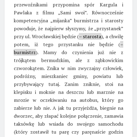
przewoźnikami przypomina spór Kargula i
Pawlaka z filmu „Sami swoi”. Równocześnie
kompetencyjna „mijanka” burmistrza i starosty
powoduje, że najpierw słyszymy, że „przystanek”
przy ul. Wrocławskiej będzie (
– starosta
), a chwilę
potem, iż tego przystanku nie będzie (
–
burmistrz
). Mamy do czynienia już nie z
trójkątem bermudzkim, ale z ząbkowickim
czworokątem. Znika w nim zwyczajny człowiek,
podróżny, mieszkaniec gminy, powiatu lub
przybywający tutaj. Zanim zniknie, stoi na
klepisku i moknie na deszczu lub marznie na
mrozie w oczekiwaniu na autobus, który go
zabierze lub nie. A jak tu przyjeżdża, biegnie na
dworzec, aby złapać kolejne połączenie, zamawia
taksówkę lub wsiada do swojego samochodu
(który zostawił tu parę czy paręnaście godzin