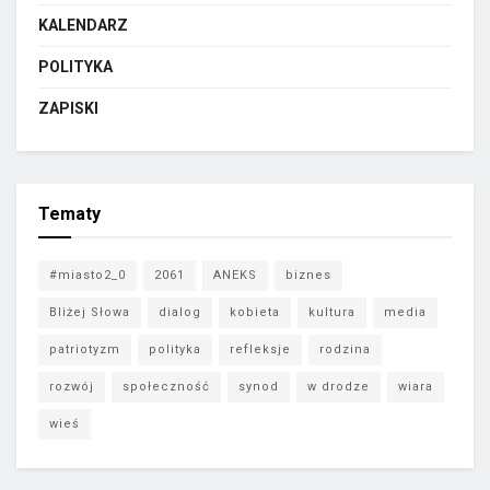
KALENDARZ
POLITYKA
ZAPISKI
Tematy
#miasto2_0
2061
ANEKS
biznes
Bliżej Słowa
dialog
kobieta
kultura
media
patriotyzm
polityka
refleksje
rodzina
rozwój
społeczność
synod
w drodze
wiara
wieś