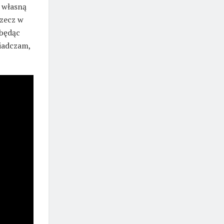
 własną
rzecz w
 będąc
wiadczam,