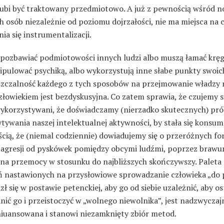
 lubi być traktowany przedmiotowo. A już z pewnością wśród 
 osób niezależnie od poziomu dojrzałości, nie ma miejsca na 
a się instrumentalizacji.
y pozbawiać podmiotowości innych ludzi albo muszą łamać kręg
pulować psychiką, albo wykorzystują inne słabe punkty swoich
zczalność każdego z tych sposobów na przejmowanie władzy 
łowiekiem jest bezdyskusyjna. Co zatem sprawia, że czujemy si
wykorzystywani, że doświadczamy (nierzadko skutecznych) pr
tywania naszej intelektualnej aktywności, by stała się konsu
cią, że (niemal codziennie) dowiadujemy się o przeróżnych f
j agresji od pyskówek pomiędzy obcymi ludźmi, poprzez brawu
 na przemocy w stosunku do najbliższych skończywszy. Paleta
 nastawionych na przysłowiowe sprowadzanie człowieka „do p
zł się w postawie petenckiej, aby go od siebie uzależnić, aby o
ić go i przeistoczyć w „wolnego niewolnika”, jest nadzwyczaj
zniuansowana i stanowi niezamknięty zbiór metod.