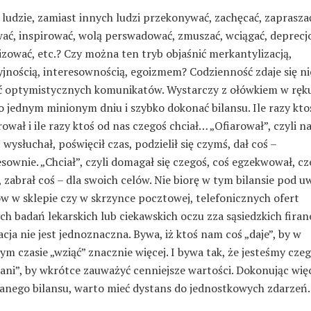
ludzie, zamiast innych ludzi przekonywać, zachęcać, zaprasza
ć, inspirować, wolą perswadować, zmuszać, wciągać, deprecj
zować, etc.? Czy można ten tryb objaśnić merkantylizacją,
jnością, interesownością, egoizmem? Codzienność zdaje się ni
ć optymistycznych komunikatów. Wystarczy z ołówkiem w ręku
 jednym minionym dniu i szybko dokonać bilansu. Ile razy kto
ował i ile razy ktoś od nas czegoś chciał… „Ofiarował”, czyli n
 wysłuchał, poświęcił czas, podzielił się czymś, dał coś –
sownie. „Chciał”, czyli domagał się czegoś, coś egzekwował, c
 zabrał coś – dla swoich celów. Nie biorę w tym bilansie pod u
w w sklepie czy w skrzynce pocztowej, telefonicznych ofert
 badań lekarskich lub ciekawskich oczu zza sąsiedzkich firan
cja nie jest jednoznaczna. Bywa, iż ktoś nam coś „daje”, by w
ym czasie „wziąć” znacznie więcej. I bywa tak, że jesteśmy cze
ani”, by wkrótce zauważyć cenniejsze wartości. Dokonując wię
nego bilansu, warto mieć dystans do jednostkowych zdarzeń.