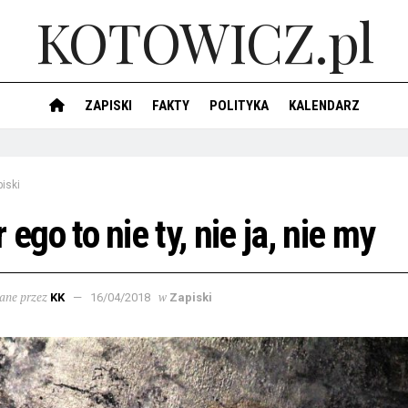
KOTOWICZ.pl
ZAPISKI
FAKTY
POLITYKA
KALENDARZ
iski
r ego to nie ty, nie ja, nie my
ane przez
w
KK
16/04/2018
Zapiski