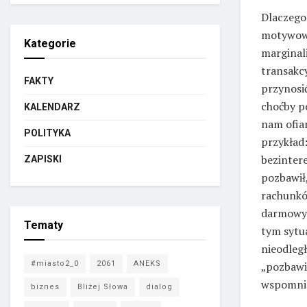
Dlaczego 
motywowa
Kategorie
marginali
transakcy
FAKTY
przynosi
choćby po
KALENDARZ
nam ofiar
POLITYKA
przykład:
bezintere
ZAPISKI
pozbawił,
rachunkó
darmowych
Tematy
tym sytua
nieodległ
#miasto2_0
2061
ANEKS
„pozbawi
wspomnia
biznes
Bliżej Słowa
dialog