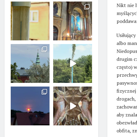
Nikt nie
myślących
poddawani
Usiłując
albo mani
Niedopus
drugim cz
często) 
przechwy
pasywnoś
fizyczne
drogach,
zachowań
aby znala
obezwładn
obfita, 