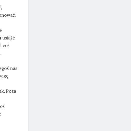
ć,
onować,
e
 usiąść
ś coś
a
zegoś nas
wagę
ek. Poza
goś
c