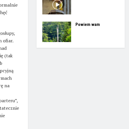
normalnie
chęć
Powiem wam
osłupy,
 ofiar.
nad
ę (tak
ób
mpcyjną
ormach
rę na
arteru”,
statecznie
nie