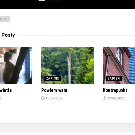
eksje
e
Posty
ZAPISKI
ZAPISKI
wiatła
Powiem wam
Kontrapunkt
6
13/07/2026
30/06/2026