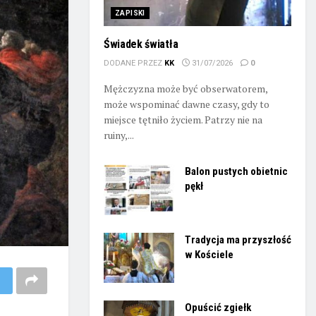
ZAPISKI
Świadek światła
DODANE PRZEZ
KK
31/07/2026
0
Mężczyzna może być obserwatorem,
może wspominać dawne czasy, gdy to
miejsce tętniło życiem. Patrzy nie na
ruiny,...
Balon pustych obietnic
pękł
Tradycja ma przyszłość
w Kościele
Opuścić zgiełk