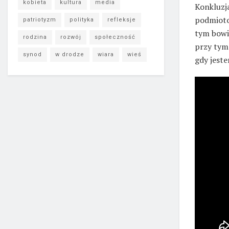
kobieta
kultura
media
Konkluzj
podmiotow
patriotyzm
polityka
refleksje
tym bowi
rodzina
rozwój
społeczność
przy tym 
synod
w drodze
wiara
wieś
gdy jeste