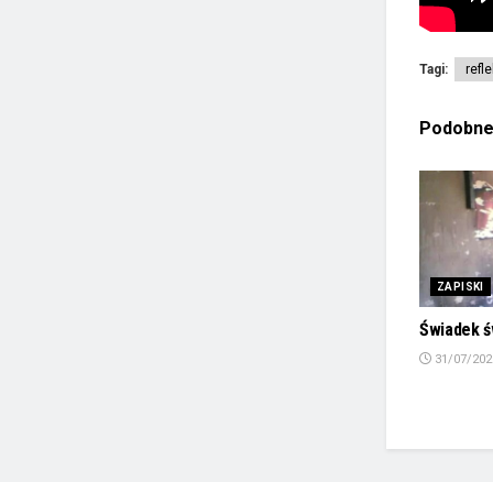
Tagi:
refl
Podobn
ZAPISKI
Świadek ś
31/07/202