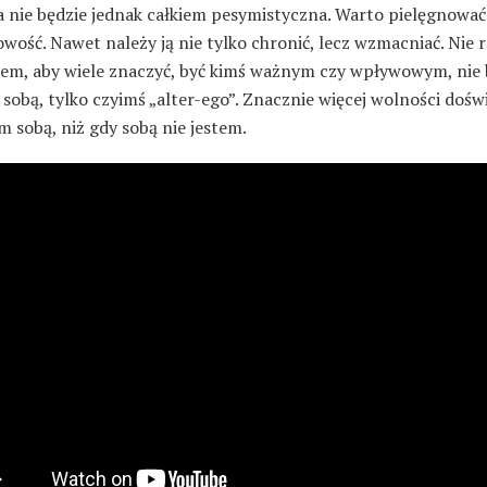
a nie będzie jednak całkiem pesymistyczna. Warto pielęgnować
ość. Nawet należy ją nie tylko chronić, lecz wzmacniać. Nie 
em, aby wiele znaczyć, być kimś ważnym czy wpływowym, nie
sobą, tylko czyimś „alter-ego”. Znacznie więcej wolności doś
m sobą, niż gdy sobą nie jestem.