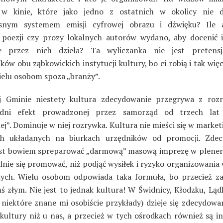
 w kinie, które jako jedno z ostatnich w okolicy nie d
snym systemem emisji cyfrowej obrazu i dźwięku? Ile 
poezji czy prozy lokalnych autorów wydano, aby docenić i
e przez nich dzieła? Ta wyliczanka nie jest pretens
ów obu ząbkowickich instytucji kultury, bo ci robią i tak więce
ielu osobom spoza „branży”.
 Gminie niestety kultura zdecydowanie przegrywa z roz
edni efekt prowadzonej przez samorząd od trzech lat „
ej”. Dominuje w niej rozrywka. Kultura nie mieści się w mark
ch układanych na biurkach urzędników od promocji. Zdec
jest bowiem spreparować „darmową” masową imprezę w plenerze
alnie się promować, niż podjąć wysiłek i ryzyko organizowania
nych. Wielu osobom odpowiada taka formuła, bo przecież z
mś złym. Nie jest to jednak kultura! W Świdnicy, Kłodzku, Ląd
 niektóre znane mi osobiście przykłady) dzieje się zdecydowa
 kultury niż u nas, a przecież w tych ośrodkach również są in