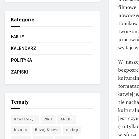
filmowe
nowocze
Kategorie
tomików 
tworzon
FAKTY
pracownik
wydaje w
KALENDARZ
POLITYKA
W naszej
bezpośr
ZAPISKI
kulturaln
formata
łatwiej 
tle nach
Tematy
kultural
jest czy
#miasto2_0
2061
ANEKS
(to tylko
biznes
Bliżej Słowa
dialog
w sferze