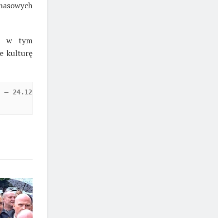
 masowych
st w tym
e kulturę
 – 24.12 