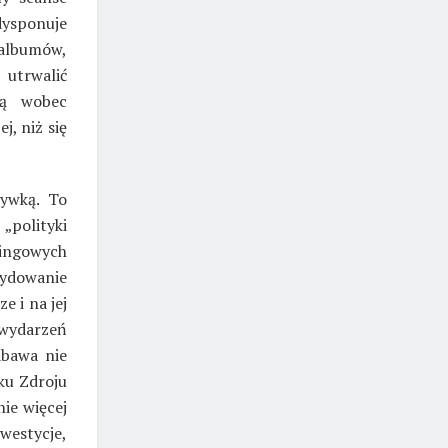
ysponuje
albumów,
 utrwalić
ją wobec
j, niż się
rywką. To
polityki
etingowych
ydowanie
 i na jej
 wydarzeń
abawa nie
ku Zdroju
nie więcej
westycje,