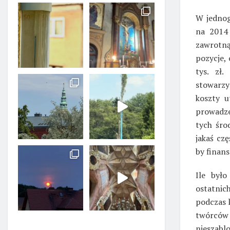
W jednog
na 2014 
zawrotną
pozycje,
tys. zł.
stowarzy
koszty u
prowadzen
tych śro
jakaś czę
by finan
Ile był
ostatnic
podczas 
twórców 
nieszabl