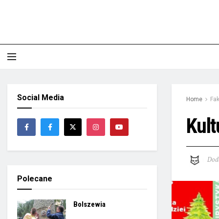
Social Media
Home
Fak
Kult
Dod
Polecane
Bolszewia