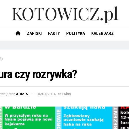
KOTOWICZ.pl
ZAPISKI
FAKTY
POLITYKA
KALENDARZ
ty
ura czy rozrywka?
ane przez
w
ADMIN
04/01/2014
Fakty