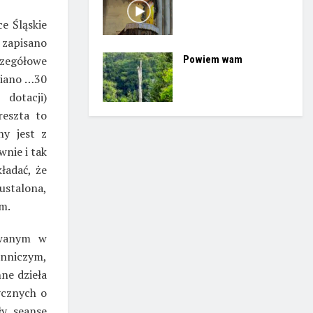
e Śląskie
 zapisano
Powiem wam
czegółowe
ziano …30
 dotacji)
reszta to
ny jest z
wnie i tak
ładać, że
 ustalona,
ym.
owanym w
enniczym,
ne dzieła
ycznych o
ły seanse