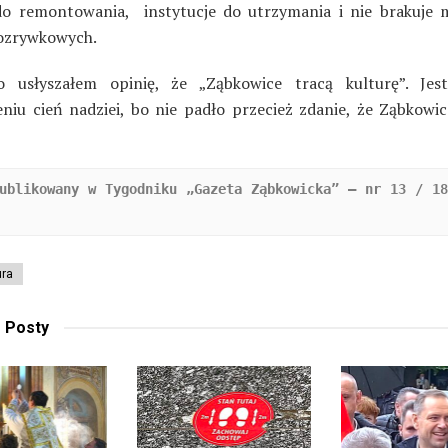
do remontowania, instytucje do utrzymania i nie brakuje
ozrywkowych.
o usłyszałem opinię, że „Ząbkowice tracą kulturę”. Je
eniu cień nadziei, bo nie padło przecież zdanie, że Ząbkowic
ublikowany w Tygodniku „Gazeta Ząbkowicka” – nr 13 / 18
ura
e
Posty