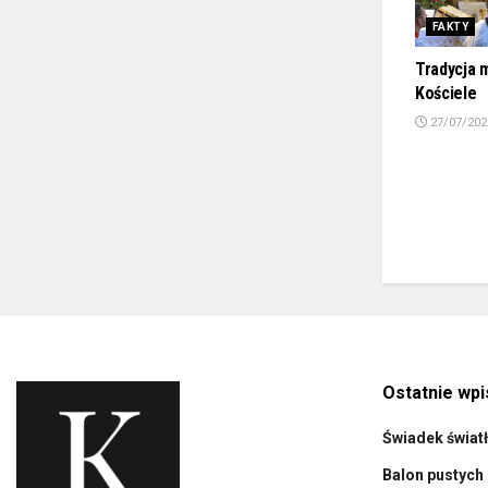
FAKTY
Tradycja 
Kościele
27/07/202
Ostatnie wpi
Świadek świat
Balon pustych 