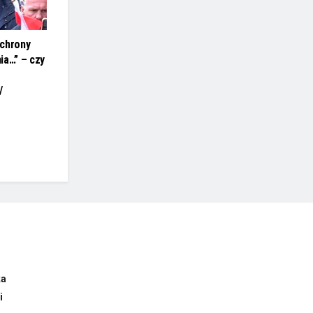
ochrony
ia…” – czy
/
ka
i