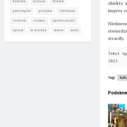
kobieta
kultura
media
obiekty 
imprez r
patriotyzm
polityka
refleksje
rodzina
rozwój
społeczność
Niedawn
stwierdz
synod
w drodze
wiara
wieś
straciły.
Tekst op
2013
Tagi:
kult
Podobn