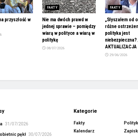
FAKTY
FAKTY
ma przyszłość w
Nie ma dwóch prawd w
„Słyszałem od 
jednej sprawie – pomiędzy
różne ostrzeżen
wiarą w polityce a wiarą w
polityka jest
6
politykę
niebezpieczna? 
AKTUALIZACJA
08/07/2026
29/06/2026
sy
Kategorie
Fakty
Polity
ła
31/07/2026
Kalendarz
Zapisk
obietnic pękł
30/07/2026