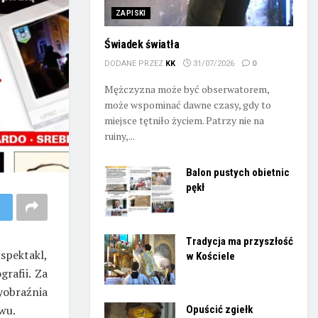
ZAPISKI
Świadek światła
DODANE PRZEZ
KK
31/07/2026
0
Mężczyzna może być obserwatorem,
może wspominać dawne czasy, gdy to
miejsce tętniło życiem. Patrzy nie na
ruiny,...
Balon pustych obietnic
pękł
Tradycja ma przyszłość
spektakl,
w Kościele
rafii. Za
yobraźnia
wu.
Opuścić zgiełk