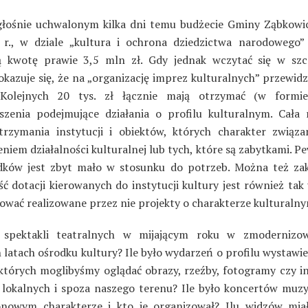
łośnie uchwalonym kilka dni temu budżecie Gminy Ząbkowic
r., w dziale „kultura i ochrona dziedzictwa narodowego”
 kwotę prawie 3,5 mln zł. Gdy jednak wczytać się w sz
 okazuje się, że na „organizację imprez kulturalnych” przewid
 Kolejnych 20 tys. zł łącznie mają otrzymać (w formie
szenia podejmujące działania o profilu kulturalnym. Cała 
trzymania instytucji i obiektów, których charakter związa
iem działalności kulturalnej lub tych, które są zabytkami. Pe
dków jest zbyt mało w stosunku do potrzeb. Można też zak
ść dotacji kierowanych do instytucji kultury jest również tak
sować realizowane przez nie projekty o charakterze kulturaln
o spektakli teatralnych w mijającym roku w zmoderniz
h latach ośrodku kultury? Ile było wydarzeń o profilu wystawi
których moglibyśmy oglądać obrazy, rzeźby, fotogramy czy in
lokalnych i spoza naszego terenu? Ile było koncertów muz
onowym charakterze i kto je organizował? Ilu widzów mia