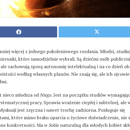
mniej więcej z jednego pokoleniowego rozdania. Młodzi, studiu
ierunki, które samodzielnie wybrali. Są dziećmi osób publiczn
ale zachowują sporą autonomię intelektualną i na co dzień obr
istości według własnych planów. Nie znają się, ale ich ojcowie
łmi.
st nieco młodsza od
Niego
. Jest na początku studiów wymagają
stematycznej pracy. Sprawia wrażenie ciepłej i subtelnej, ale 
dyskusji jest zręczna i nawet trochę zadziorna. Posługuje się
ami, które mimo braku oparcia o życiowe doświadczenie, nie 
ne konkretności. Ma w
Sobie
naturalną dla młodych kobiet sk