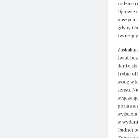
rodzice (
Ojcowie s
naszych c
gdyby
On
tworzący
Zaskakuj
świat bez
dantejsk
trybie of
wodę w kr
sensu. N
włączając
poranneg
wyjściem 
w wydani
(ładne) o
Tube to r