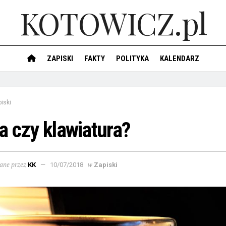
KOTOWICZ.pl
ZAPISKI
FAKTY
POLITYKA
KALENDARZ
iski
 czy klawiatura?
ane przez
w
KK
10/07/2018
Zapiski