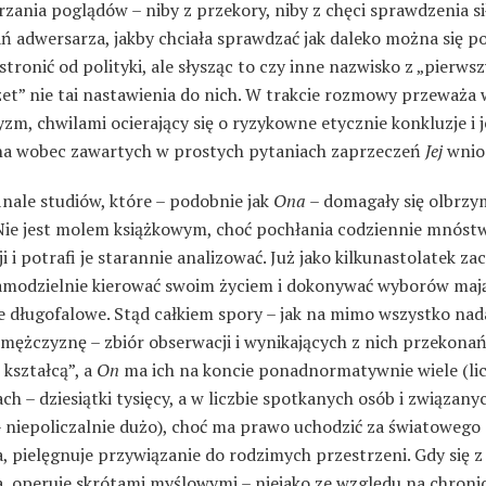
zania poglądów – niby z przekory, niby z chęci sprawdzenia si
ń adwersarza, jakby chciała sprawdzać jak daleko można się p
 stronić od polityki, ale słysząc to czy inne nazwisko z „pierws
zet” nie tai nastawienia do nich. W trakcie rozmowy przeważa
m, chwilami ocierający się o ryzykowne etycznie konkluzje i j
a wobec zawartych w prostych pytaniach zaprzeczeń
Jej
wnio
inale studiów, które – podobnie jak
Ona
– domagały się olbrzy
 Nie jest molem książkowym, choć pochłania codziennie mnóst
i i potrafi je starannie analizować. Już jako kilkunastolatek za
amodzielnie kierować swoim życiem i dokonywać wyborów maj
e długofalowe. Stąd całkiem spory – jak na mimo wszystko nad
ężczyznę – zbiór obserwacji i wynikających z nich przekonań.
kształcą”, a
On
ma ich na koncie ponadnormatywnie wiele (li
ch – dziesiątki tysięcy, a w liczbie spotkanych osób i związany
– niepoliczalnie dużo), choć ma prawo uchodzić za światowego
, pielęgnuje przywiązanie do rodzimych przestrzeni. Gdy się 
, operuje skrótami myślowymi – niejako ze względu na chroni