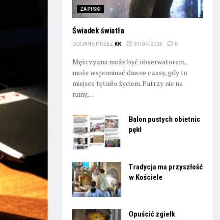
ZAPISKI
Świadek światła
DODANE PRZEZ
KK
31/07/2026
0
Mężczyzna może być obserwatorem,
może wspominać dawne czasy, gdy to
miejsce tętniło życiem. Patrzy nie na
ruiny,...
Balon pustych obietnic
pękł
Tradycja ma przyszłość
w Kościele
Opuścić zgiełk