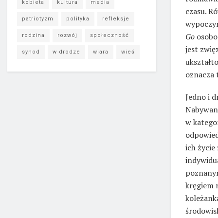
kobieta
kultura
media
czasu. R
patriotyzm
polityka
refleksje
wypoczyn
Go
osobom
rodzina
rozwój
społeczność
jest zwię
synod
w drodze
wiara
wieś
ukształt
oznacza t
Jedno i d
Nabywane
w katego
odpowiedz
ich życi
indywidu
poznanym
kręgiem r
koleżanka
środowisk