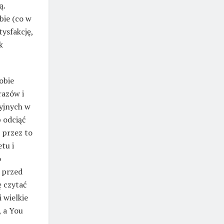
ą.
bie (co w
tysfakcję,
k
obie
razów i
cyjnych w
b odciąć
 przez to
etu i
o
 przed
ę czytać
 wielkie
 a You