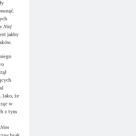
ły
osunąć.
zych
 w
Niej
est jakby
sków.
miego
wo
czął
ących
al
 Jako, że
cząc w
ch z tym
z
Nim
czny brak