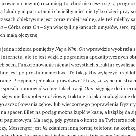
ojcowie na pewno) rozumieją to, choć nie cieszą się tą prognoz
ą lokalnymi patriotami i chcieliby mieć nie tylko dzieci przy so
zasach obiektywnie jest coraz mniej realne), ale też mieliby sa
a
– Córka oraz
On
– Syn włączyli się łańcuch umysłów, serc, rą
ch małą ojczyznę.
e jedna różnica pomiędzy
Nią
a
Nim
.
On
wprawdzie wyobraża s
 internetu, ale to jest wizja z pogranicza apokaliptycznych ob
ich scen. Funkcjonowanie niemal wszystkich struktur cywiliza
fline jest po prostu niemożliwe. To tak, jakby wyłączyć prąd lu
anie. Przyjmuje jednakże prawdziwość tezy, że życie nie straci
ie sposób oponować wobec takich racji.
Ona
, sięgając do intern
 się w media społecznościowe, traktuje to jako analogicznie d
o szczotkowania zębów lub wieczornego poprawienia fryzury
na spacer. Bilet na pociąg można kupić w kasie, a książkę da si
u papierowym. Ma rację, gdy pytana o konto na Twitterze robi
czy, Messenger jest
Jej
zdaniem inną formą telefonu na korbkę,
odzaj kina. Internet jest jedną ze stron istniejącego światem.