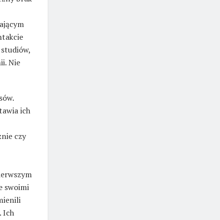
hającym
ntakcie
 studiów,
i. Nie
sów.
tawia ich
żnie czy
pierwszym
ze swoimi
ienili
. Ich