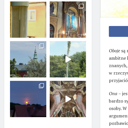
Oboje
są 
ambitne k
znanych, 
w rzeczyw
przyjació
Ona
– je
bardzo sy
osoby. W 
argument
pozbawio