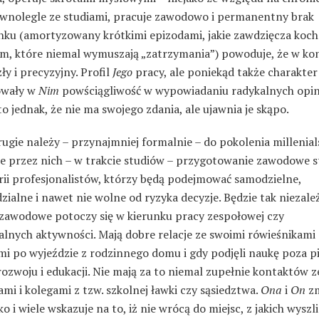
ównolegle ze studiami, pracuje zawodowo i permanentny brak
ku (amortyzowany krótkimi epizodami, jakie zawdzięcza koc
, które niemal wymuszają „zatrzymania”) powoduje, że w ko
zły i precyzyjny. Profil
Jego
pracy, ale poniekąd także charakter
owały w
Nim
powściągliwość w wypowiadaniu radykalnych opini
o jednak, że nie ma swojego zdania, ale ujawnia je skąpo.
rugie należy – przynajmniej formalnie – do pokolenia millenial
 przez nich – w trakcie studiów – przygotowanie zawodowe s
rii profesjonalistów, którzy będą podejmować samodzielne,
ialne i nawet nie wolne od ryzyka decyzje. Będzie tak niezale
e zawodowe potoczy się w kierunku pracy zespołowej czy
alnych aktywności. Mają dobre relacje ze swoimi rówieśnikami
i po wyjeździe z rodzinnego domu i gdy podjęli naukę poza 
ozwoju i edukacji. Nie mają za to niemal zupełnie kontaktów 
mi i kolegami z tzw. szkolnej ławki czy sąsiedztwa.
Ona
i
On
zm
o i wiele wskazuje na to, iż nie wrócą do miejsc, z jakich wyszli