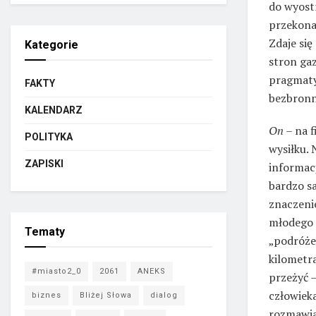
do wyostr
przekona
Zdaje się
Kategorie
stron ga
pragmatyz
FAKTY
bezbronn
KALENDARZ
On
– na f
POLITYKA
wysiłku.
ZAPISKI
informacj
bardzo s
znaczeni
młodego m
Tematy
„podróże 
kilometra
#miasto2_0
2061
ANEKS
przeżyć 
człowieka
biznes
Bliżej Słowa
dialog
rozmawia