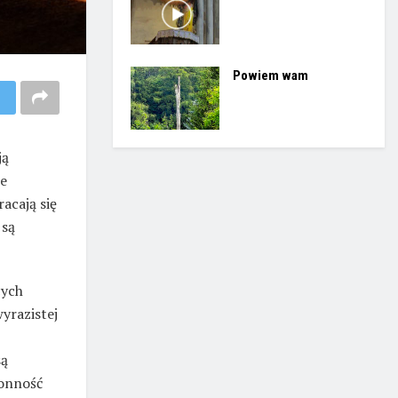
Powiem wam
ją
ie
acają się
 są
cych
wyrazistej
są
łonność