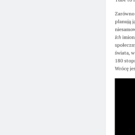
Zarówn
planują j
niesamowi
Ich
imion,
społeczny
świata, w
180 stopn
Wrócę jes