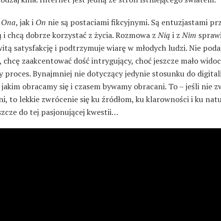
o
Ona
, jak i
On
nie są postaciami fikcyjnymi. Są entuzjastami prz
ą i chcą dobrze korzystać z życia. Rozmowa z
Nią
i z
Nim
spraw
tą satysfakcję i podtrzymuje wiarę w młodych ludzi. Nie podaj
 chcę zaakcentować dość intrygujący, choć jeszcze mało wido
 proces. Bynajmniej nie dotyczący jedynie stosunku do digitali
 jakim obracamy się i czasem bywamy obracani. To – jeśli nie z
i, to lekkie zwrócenie się ku źródłom, ku klarowności i ku natu
zcze do tej pasjonującej kwestii…