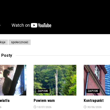
eksje
społeczność
e
Posty
ZAPISKI
ZAPISKI
wiatła
Powiem wam
Kontrapunkt
6
13/07/2026
30/06/2026