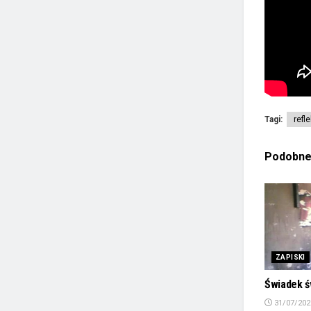
Tagi:
refl
Podobn
ZAPISKI
Świadek ś
31/07/202