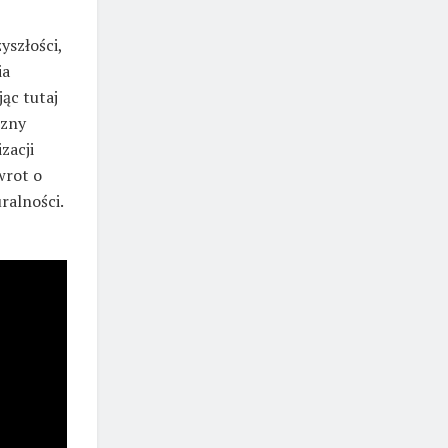
yszłości,
ia
ąc tutaj
czny
zacji
wrot o
ralności.