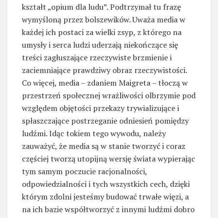
kształt „opium dla ludu”. Podtrzymał tu frazę
wymyśloną przez bolszewików. Uważa media w
każdej ich postaci za wielki zsyp, z którego na
umysły i serca ludzi uderzają niekończące się
treści zagłuszające rzeczywiste brzmienie i
zaciemniające prawdziwy obraz rzeczywistości.
Co więcej, media – zdaniem Maigreta – tłoczą w
przestrzeń społecznej wrażliwości olbrzymie pod
względem objętości przekazy trywializujące i
spłaszczające postrzeganie odniesień pomiędzy
ludźmi. Idąc tokiem tego wywodu, należy
zauważyć, że media są w stanie tworzyć i coraz
częściej tworzą utopijną wersję świata wypierając
tym samym poczucie racjonalności,
odpowiedzialności i tych wszystkich cech, dzięki
którym zdolni jesteśmy budować trwałe więzi, a
na ich bazie współtworzyć z innymi ludźmi dobro