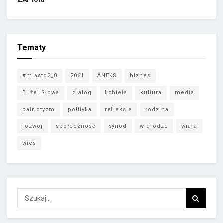
Tematy
#miasto2_0
2061
ANEKS
biznes
Bliżej Słowa
dialog
kobieta
kultura
media
patriotyzm
polityka
refleksje
rodzina
rozwój
społeczność
synod
w drodze
wiara
wieś